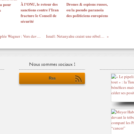
À l’ONU, le retour des
Drones & espions russes,
ba pour
sanctions contre l’Iran
ou la pseudo paranoïa
s
fracture le Conseil de
des politiciens européens
sécurité
Le bataillon africain de l’Armée russe supplée Wagner : Vers davantage de présence de la Russie dans l’Est et le Sud libyens
Israël: Netanyahu craint une rébellion du Likoud et son évincement
Nous sommes sociaux !
Rss