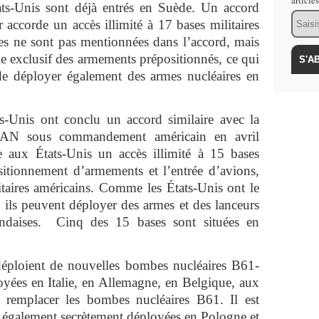
article
ats-Unis sont déjà entrés en Suède. Un accord
Email
 accorde un accès illimité à 17 bases militaires
es ne sont pas mentionnées dans l’accord, mais
le exclusif des armements prépositionnés, ce qui
é de déployer également des armes nucléaires en
s-Unis ont conclu un accord similaire avec la
OTAN sous commandement américain en avril
 aux États-Unis un accès illimité à 15 bases
ositionnement d’armements et l’entrée d’avions,
itaires américains. Comme les États-Unis ont le
, ils peuvent déployer des armes et des lanceurs
landaises. Cinq des 15 bases sont situées en
 déploient de nouvelles bombes nucléaires B61-
oyées en Italie, en Allemagne, en Belgique, aux
 remplacer les bombes nucléaires B61. Il est
t également secrètement déployées en Pologne et