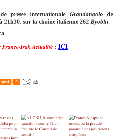
de presse internationale
Grandangolo
de
 21h30, sur la chaine italienne 262
Byoblu
.
ca
ICI
r
:
France-Irak Actualité
epost
0
russes font