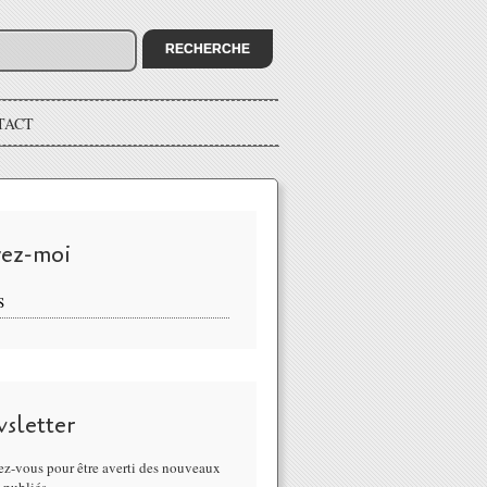
TACT
vez-moi
S
sletter
z-vous pour être averti des nouveaux