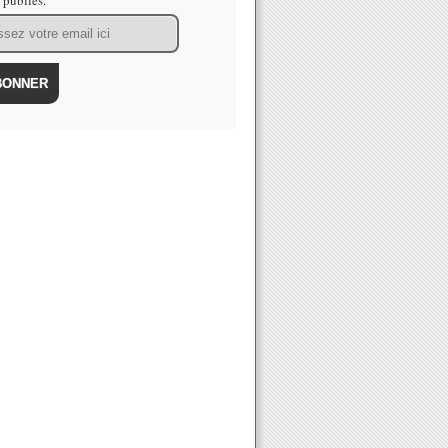
s publiés.