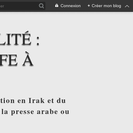
Connexion
+
Créer mon blog
ITÉ :
FE À
tion en Irak et du
 la presse arabe ou