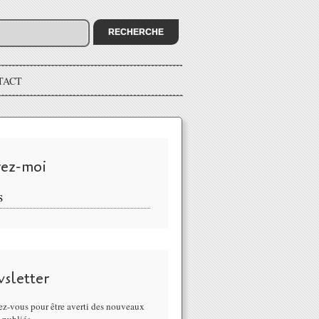
TACT
vez-moi
S
sletter
z-vous pour être averti des nouveaux