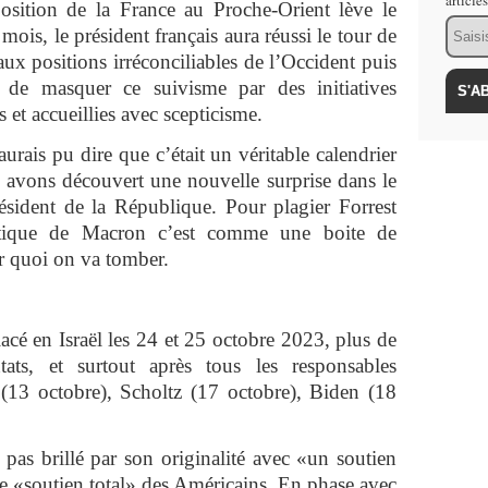
article
osition de la France au Proche-Orient lève le
Email
mois, le président français aura réussi le tour de
ux positions irréconciliables de l’Occident puis
de masquer ce suivisme par des initiatives
 et accueillies avec scepticisme.
urais pu dire que c’était un véritable calendrier
 avons découvert une nouvelle surprise dans le
ésident de la République. Pour plagier Forrest
atique de Macron c’est comme une boite de
sur quoi on va tomber.
acé en Israël les 24 et 25 octobre 2023, plus de
tats, et surtout après tous les responsables
(13 octobre), Scholtz (17 octobre), Biden (18
 pas brillé par son originalité avec «un soutien
le «soutien total» des Américains. En phase avec