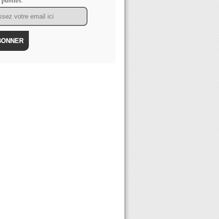
s publiés.