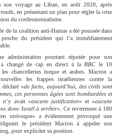
ors son voyage au Liban, en août 2020, après
routh, en présentant un plan pour régler la crise
ssion du confessionnalisme.
ée de la coalition anti-Hamas a été poussée dans
 proche du président qui l’a immédiatement
alable.
ne administration pourtant réputée pour son
n a changé de cap en direct à la
BBC
le 10
 les chancelleries turque et arabes. Macron a
nouvelles les frappes israéliennes contre la
a déclaré «
de facto, aujourd’hui, des civils sont
mmes, ces personnes âgées sont bombardées et
l n’y avait «
aucune justification
» et «
aucune
ons donc Israël à arrêter
». Ce revirement à 180
utien univoque» a évidemment provoqué une
obligeant le président Macron à appeler son
zog, pour expliciter sa position.