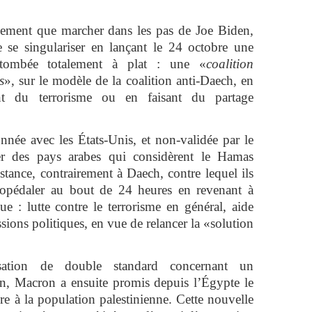
nalement que marcher dans les pas de Joe Biden,
se singulariser en lançant le 24 octobre une
t tombée totalement à plat : une «
coalition
s
», sur le modèle de la coalition anti-Daech, en
ent du terrorisme ou en faisant du partage
nnée avec les États-Unis, et non-validée par le
ser des pays arabes qui considèrent le Hamas
nce, contrairement à Daech, contre lequel ils
ropédaler au bout de 24 heures en revenant à
e : lutte contre le terrorisme en général, aide
ssions politiques, en vue de relancer la «solution
usation de double standard concernant un
ien, Macron a ensuite promis depuis l’Égypte le
e à la population palestinienne. Cette nouvelle