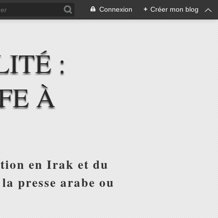
Connexion
+
Créer mon blog
ITÉ :
FE À
tion en Irak et du
 la presse arabe ou