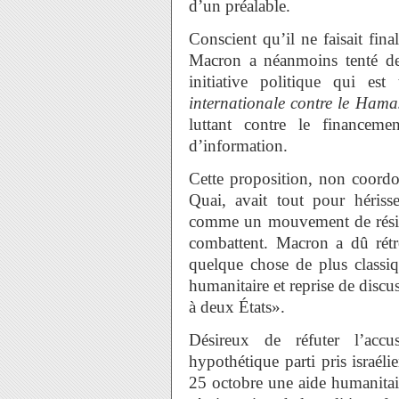
d’un préalable.
Conscient qu’il ne faisait fi
Macron a néanmoins tenté de 
initiative politique qui es
internationale contre le Hama
luttant contre le financem
d’information.
Cette proposition, non coordo
Quai, avait tout pour héris
comme un mouvement de résista
combattent. Macron a dû rét
quelque chose de plus classiqu
humanitaire et reprise de discu
à deux États».
Désireux de réfuter l’acc
hypothétique parti pris israél
25 octobre une aide humanitair