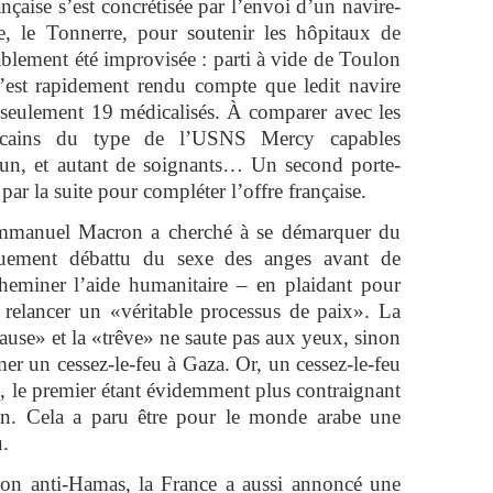
ançaise s’est concrétisée par l’envoi d’un navire-
e, le Tonnerre, pour soutenir les hôpitaux de
blement été improvisée : parti à vide de Toulon
s’est rapidement rendu compte que ledit navire
nt seulement 19 médicalisés. À comparer avec les
ricains du type de l’USNS Mercy capables
hacun, et autant de soignants… Un second porte-
 par la suite pour compléter l’offre française.
 Emmanuel Macron a cherché à se démarquer du
uement débattu du sexe des anges avant de
eminer l’aide humanitaire – en plaidant pour
relancer un «véritable processus de paix». La
pause» et la «trêve» ne saute pas aux yeux, sinon
amer un cessez-le-feu à Gaza. Or, un cessez-le-feu
e, le premier étant évidemment plus contraignant
en. Cela a paru être pour le monde arabe une
ou.
tion anti-Hamas, la France a aussi annoncé une