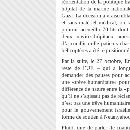
réorientation de la politique fr
hôpital de la marine national
Gaza. La décision a vraisembla
et sans matériel médical, on 
pourrait accueillir 70 lits do
deux navires-hôpitaux amé
d’accueillir mille patients c
hélicoptères a été réquisitionné
Par la suite, le 27 octobre,
reste de l’UE – qui a long
demander des pauses pour ach
une «trêve humanitaire» pour 
différence de nature entre la «
qu’il ne s’agissait pas de récl
n’est pas une trêve humanitair
pour le gouvernement israéli
forme de soutien à Netanyah
Plutôt que de parler de coali