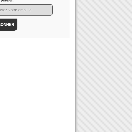
s publiés.