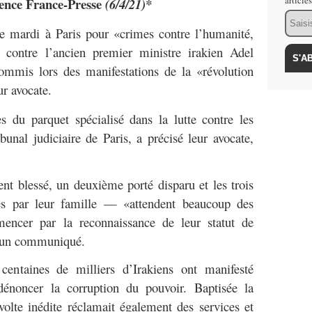
article
gence France-Presse
(6/4/21)*
Email
te mardi à Paris pour «crimes contre l’humanité,
s» contre l’ancien premier ministre irakien Adel
mmis lors des manifestations de la «révolution
ur avocate.
s du parquet spécialisé dans la lutte contre les
bunal judiciaire de Paris, a précisé leur avocate,
t blessé, un deuxième porté disparu et les trois
tés par leur famille — «attendent beaucoup des
mmencer par la reconnaissance de leur statut de
ns un communiqué.
centaines de milliers d’Irakiens ont manifesté
énoncer la corruption du pouvoir. Baptisée la
évolte inédite réclamait également des services et