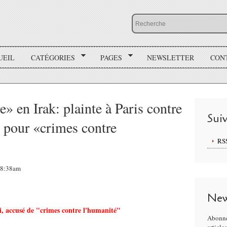
UEIL
CATÉGORIES
PAGES
NEWSLETTER
CON
» en Irak: plainte à Paris contre
Sui
e pour «crimes contre
RS
 08:38am
New
 accusé de "crimes contre l'humanité"
Abonne