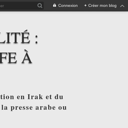
Connexion
+
Créer mon blog
ITÉ :
FE À
tion en Irak et du
 la presse arabe ou