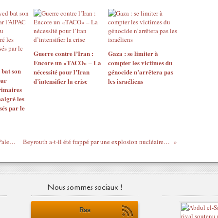
Guerre contre l’Iran :
Gaza : se limiter à
Encore un «TACO» – La
compter les victimes du
 bat son
nécessité pour l’Iran
génocide n’arrêtera pas
par
d’intensifier la crise
les israéliens
rimaires
algré les
sés par le
Marwan Barghouti président de tous les Palestiniens ?
Beyrouth a-t-il été frappé par une explosion nucléaire tactique ?
Nous sommes sociaux !
Rss