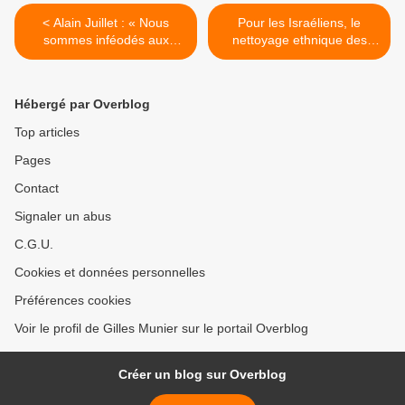
< Alain Juillet : « Nous
Pour les Israéliens, le
sommes inféodés aux
nettoyage ethnique des
Américains »
Palestiniens est acceptable,
mais la réforme judiciaire
est une ligne rouge >
Hébergé par Overblog
Top articles
Pages
Contact
Signaler un abus
C.G.U.
Cookies et données personnelles
Préférences cookies
Voir le profil de Gilles Munier sur le portail Overblog
Créer un blog sur Overblog