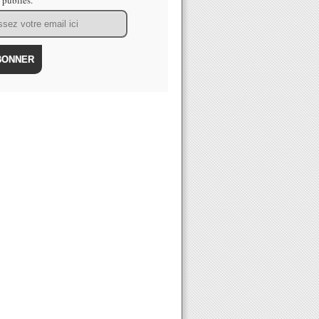
s publiés.