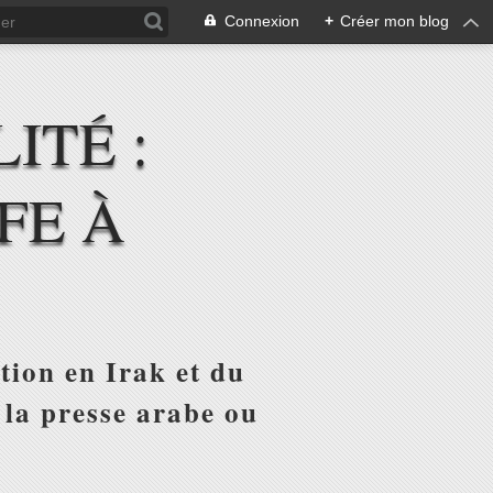
Connexion
+
Créer mon blog
ITÉ :
FE À
tion en Irak et du
 la presse arabe ou