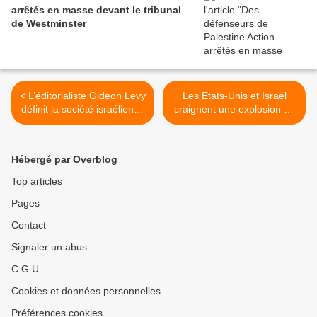
arrêtés en masse devant le tribunal
de Westminster
< L’éditorialiste Gideon Levy
Les Etats-Unis et Israël
définit la société israélienne
craignent une explosion au
: Un «peuple élu bourreau»
front nord de la Palestine
qui se présente comme
occupée >
victime tout en
Hébergé par Overblog
déshumanisant les autres
Top articles
Pages
Contact
Signaler un abus
C.G.U.
Cookies et données personnelles
Préférences cookies