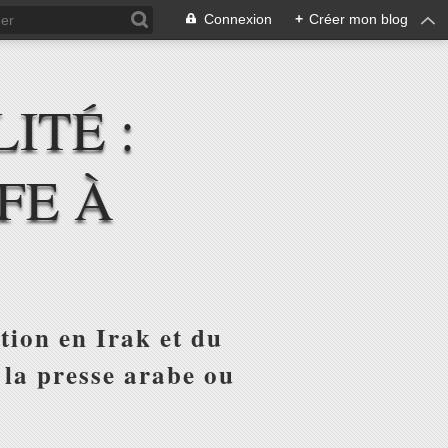
Connexion
+
Créer mon blog
ITÉ :
FE À
tion en Irak et du
 la presse arabe ou