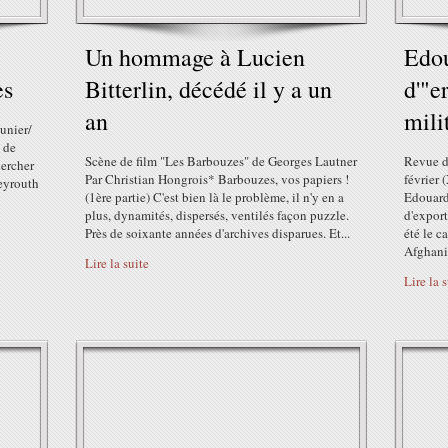
Un hommage à Lucien
Edou
ès
Bitterlin, décédé il y a un
d'"e
an
mili
unier/
s de
Scène de film "Les Barbouzes" de Georges Lautner
Revue d
hercher
Par Christian Hongrois* Barbouzes, vos papiers !
février 
Beyrouth
(1ère partie) C'est bien là le problème, il n'y en a
Edouard
plus, dynamités, dispersés, ventilés façon puzzle.
d'export
Près de soixante années d'archives disparues. Et...
été le c
Afghanis
Lire la suite
Lire la 