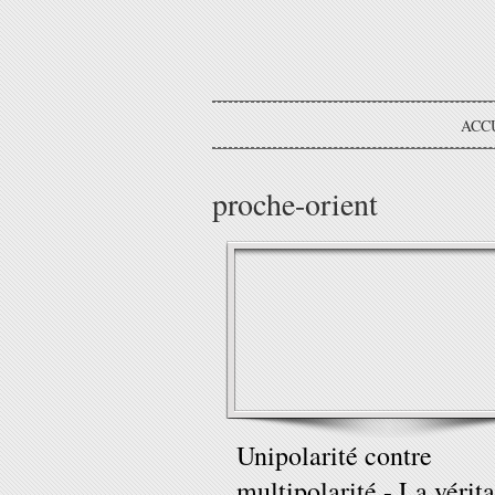
ACC
proche-orient
Unipolarité contre
multipolarité - La vérit