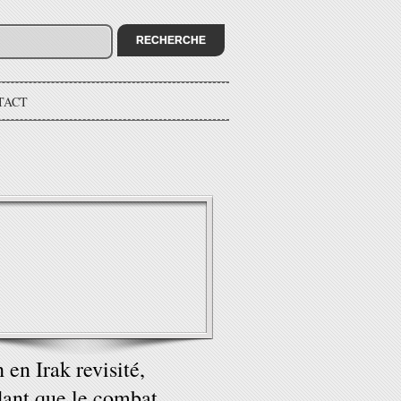
TACT
 en Irak revisité,
ant que le combat