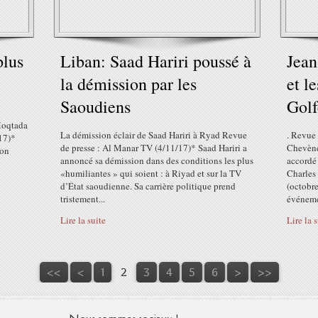
plus
Liban: Saad Hariri poussé à
Jean
la démission par les
et l
Saoudiens
Golf
 Moqtada
La démission éclair de Saad Hariri à Ryad Revue
. Revue 
/17)*
de presse : Al Manar TV (4/11/17)* Saad Hariri a
Chevène
son
annoncé sa démission dans des conditions les plus
accordé
«humiliantes » qui soient : à Riyad et sur la TV
Charles 
d’État saoudienne. Sa carrière politique prend
(octobr
tristement...
événemen
Lire la suite
Lire la 
<<
<
1
2
3
4
5
6
>
>>