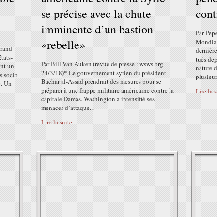
se précise avec la chute
cont
imminente d’un bastion
Par Pepe
«rebelle»
Mondial
Grand
dernière
tats-
tués dep
Par Bill Van Auken (revue de presse : wsws.org –
ent un
nature 
24/3/18)* Le gouvernement syrien du président
s socio-
plusieur
Bachar al-Assad prendrait des mesures pour se
é. Un
préparer à une frappe militaire américaine contre la
Lire la 
capitale Damas. Washington a intensifié ses
menaces d’attaque...
Lire la suite