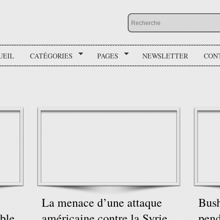
UEIL
CATÉGORIES
PAGES
NEWSLETTER
CON
La menace d’une attaque
Bush
able
américaine contre la Syrie
pend