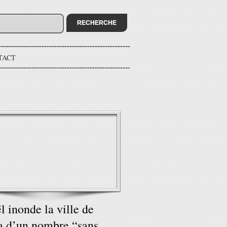
TACT
ël inonde la ville de
 d’un nombre “sans