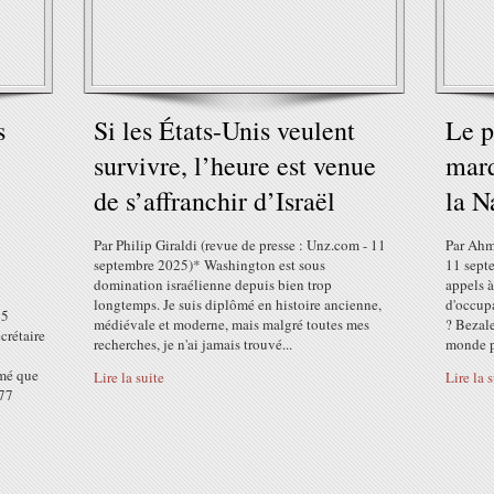
s
Si les États-Unis veulent
Le p
survivre, l’heure est venue
marq
de s’affranchir d’Israël
la N
Par Philip Giraldi (revue de presse : Unz.com - 11
Par Ahma
septembre 2025)* Washington est sous
11 sept
domination israélienne depuis bien trop
appels à
longtemps. Je suis diplômé en histoire ancienne,
d'occupa
15
médiévale et moderne, mais malgré toutes mes
? Bezale
crétaire
recherches, je n'ai jamais trouvé...
monde p
rmé que
Lire la suite
Lire la 
 77