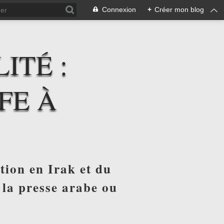
Connexion
+
Créer mon blog
ITÉ :
FE À
tion en Irak et du
 la presse arabe ou