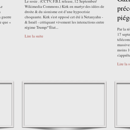
Le sosie . (CCTV, F.B.I. release, 12 September/
préc
Le
Wikimedia Commons.) Kirk en martyr des idées de
a
droite & du sionisme est d’une hypocrisie
piég
a guerre
choquante. Kirk s'est opposé cet été à Netanyahu -
ce que «
& Israël - critiquant vivement les interactions entre
régime Trump/“État...
Par la r
17 sept
Lire la suite
télécom
massive
moins 1
s'apprêt
Lire la 