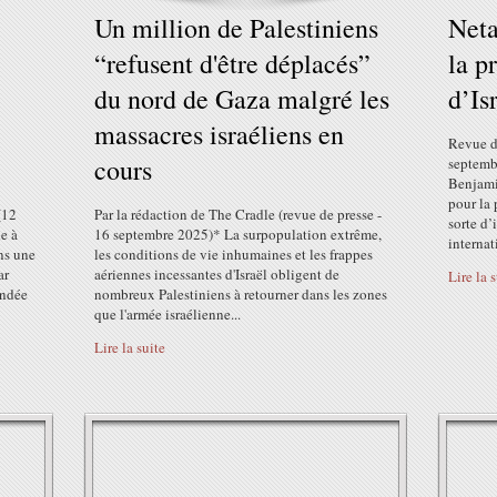
Un million de Palestiniens
Neta
“refusent d'être déplacés”
la p
du nord de Gaza malgré les
d’Is
massacres israéliens en
Revue d
cours
septemb
Benjami
pour la 
(12
Par la rédaction de The Cradle (revue de presse -
sorte d’
e à
16 septembre 2025)* La surpopulation extrême,
internati
ns une
les conditions de vie inhumaines et les frappes
ar
aériennes incessantes d'Israël obligent de
Lire la 
ondée
nombreux Palestiniens à retourner dans les zones
que l'armée israélienne...
Lire la suite