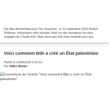
Par Max Blumenthal pour The Grayzone , le 23 septembre 2025 Robert
Shillman, milliardaire ultra-sioniste, était l’un des donateurs les plus
engagés de Charlie Kirk. Mais alors que Kirk était contesté pour ses
opinions de plus en plus critiques à l’égard...
Voici comment Bibi a créé un État palestinien
Publié le 25/09/2025 à 05:14
Par
Gilles Munier