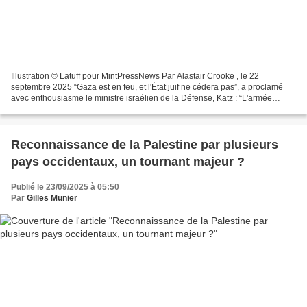
Illustration © Latuff pour MintPressNews Par Alastair Crooke , le 22
septembre 2025 “Gaza est en feu, et l'État juif ne cédera pas”, a proclamé
avec enthousiasme le ministre israélien de la Défense, Katz : “L'armée
israélienne porte un coup fatal aux...
Reconnaissance de la Palestine par plusieurs
pays occidentaux, un tournant majeur ?
Publié le 23/09/2025 à 05:50
Par
Gilles Munier