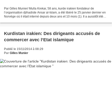
Par Gilles Munier/ Mulla Krekar, 58 ans, kurde irakien fondateur de
l’organisation djihadiste Ansar al-Islam, a été libéré le 25 janvier dernier en
Norvège où il était interné depuis deux ans et 10 mois (1). Il a aussitôt été
assigné à résidence à Kyrksaeteroera,...
Kurdistan irakien: Des dirigeants accusés de
commercer avec l’Etat islamique
Publié le 15/11/2014 à 08:29
Par
Gilles Munier