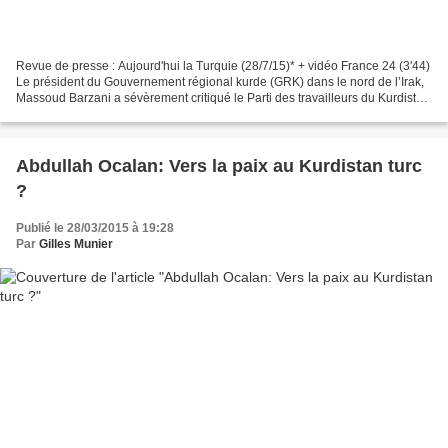
Revue de presse : Aujourd'hui la Turquie (28/7/15)* + vidéo France 24 (3'44)
Le président du Gouvernement régional kurde (GRK) dans le nord de l’Irak,
Massoud Barzani a sévèrement critiqué le Parti des travailleurs du Kurdistan
(PKK), lui reprochant de...
Abdullah Ocalan: Vers la paix au Kurdistan turc
?
Publié le 28/03/2015 à 19:28
Par
Gilles Munier