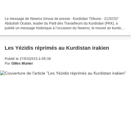
Le message de Newroz (revue de presse : Kurdistan Tribune - 21/3/15)*
Abdullah Ocalan, leader du Parti des Travailleurs du Kurdistan (PKK), a
publié un message historique à l’occasion du Newroz, le nouvel an kurde,
appelant à une nouvelle ère de paix...
Les Yézidis réprimés au Kurdistan irakien
Publié le 27/03/2015 à 09:38
Par
Gilles Munier