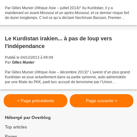
Par Gilles Munier (Afrique Asie – juillet 2014)* Au Kurdistan, il y a
maintenant un avant-Mossoul et un après-Mossoul, et ce dernier risque fort
de durer longtemps. C’est ce qu’a déclaré Nechirvan Barzani, Premier
ministre du gouvernement régional kurde,...
Le Kurdistan irakien... à pas de loup vers
l'indépendance
Publié le 04/12/2013 à 09:09
Par
Gilles Munier
Par Gilles Munier (Afrique Asie – décembre 2013)* L’avenir d’un plus grand
Kurdistan se joue actuellement dans sa partie syrienne, auto-administrée
par une filiale du PKK, parti turc accusé de terrorisme par l’Union
européenne. Le 16 novembre dernier,...
< Page précédente
Page suivante >
Hébergé par Overblog
Top articles
Pages