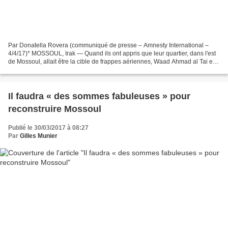
Par Donatella Rovera (communiqué de presse – Amnesty International –
4/4/17)* MOSSOUL, Irak — Quand ils ont appris que leur quartier, dans l'est
de Mossoul, allait être la cible de frappes aériennes, Waad Ahmad al Tai et
ses proches ont fait exactement...
Il faudra « des sommes fabuleuses » pour
reconstruire Mossoul
Publié le 30/03/2017 à 08:27
Par
Gilles Munier