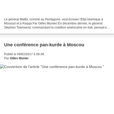
Le général Mattis, nommé au Pentagone, veut écraser l'Etat islamique à
Mossoul et à Raqqa Par Gilles Munier/ En décembre dernier, le général
Stephen Townsend, commandant la coalition américaine en Irak, pensait en
finir avec l’Etat islamique à Mossoul...
Une conférence pan-kurde à Moscou
Publié le 09/02/2017 à 08:46
Par
Gilles Munier