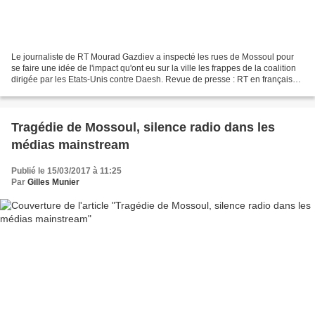
Le journaliste de RT Mourad Gazdiev a inspecté les rues de Mossoul pour
se faire une idée de l'impact qu'ont eu sur la ville les frappes de la coalition
dirigée par les Etats-Unis contre Daesh. Revue de presse : RT en français
(24/3/17)* Le journaliste...
Tragédie de Mossoul, silence radio dans les
médias mainstream
Publié le 15/03/2017 à 11:25
Par
Gilles Munier