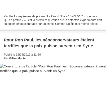
Par Uri Avnery (revue de presse : Le Grand Soir – 16/4/17)* Cui bono – «
Qui en profite ? » - est la première question qu’un détective expérimenté doit
se poser lorsqu’il enquête sur un crime. Comme j’ai été moi-même détective
dans ma jeunesse, je sais...
Pour Ron Paul, les néoconservateurs étaient
terrifiés que la paix puisse survenir en Syrie
Publié le 14/04/2017 à 11:56
Par
Gilles Munier