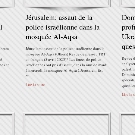
Jérusalem: assaut de la
Domi
l-
police israélienne dans la
prof
mosquée Al-Aqsa
Ukra
ques
-Ahram
Jérusalem: assaut de la police israélienne dans la
mosquée Al-Aqsa (Others) Revue de presse : TRT
Revue d
té
en français (5 avril 2023)* Les forces de police
analyser
nes en
israéliennes ont pris d'assaut, dans la nuit de mardi
palestin
à mercredi, la mosquée Al-Aqsa à Jérusalem-Est
Dominiqu
et...
spéciali
Lire la suite
question
Lire la 