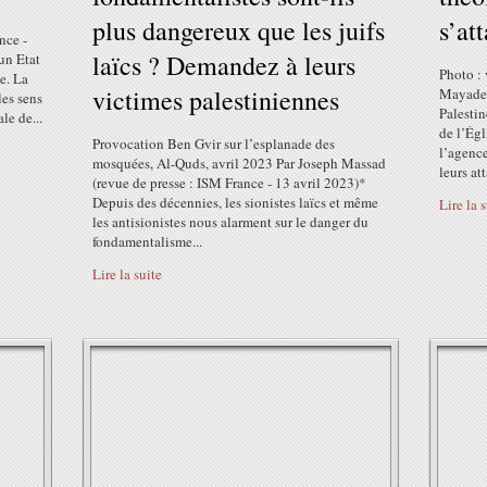
plus dangereux que les juifs
s’at
nce -
laïcs ? Demandez à leurs
un Etat
Photo : 
e. La
victimes palestiniennes
Mayadee
les sens
Palestin
le de...
de l’Égl
Provocation Ben Gvir sur l’esplanade des
l’agence
mosquées, Al-Quds, avril 2023 Par Joseph Massad
leurs att
(revue de presse : ISM France - 13 avril 2023)*
Depuis des décennies, les sionistes laïcs et même
Lire la 
les antisionistes nous alarment sur le danger du
fondamentalisme...
Lire la suite