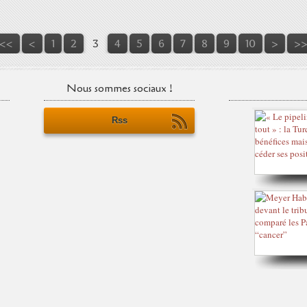
<<
<
1
2
3
4
5
6
7
8
9
10
>
>
Nous sommes sociaux !
Rss