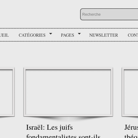
UEIL
CATÉGORIES
PAGES
NEWSLETTER
CON
Israël: Les juifs
Jéru
fondamentalistes sont-ils
théo