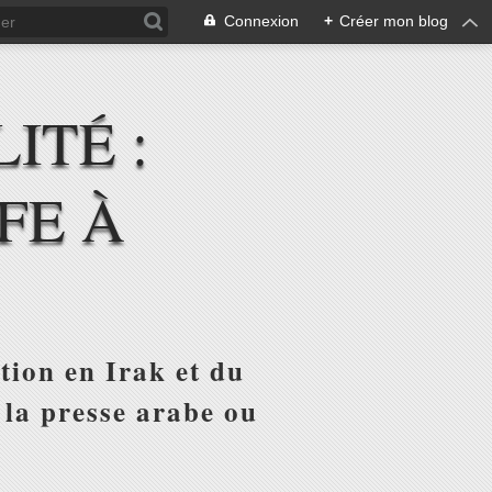
Connexion
+
Créer mon blog
ITÉ :
FE À
tion en Irak et du
 la presse arabe ou