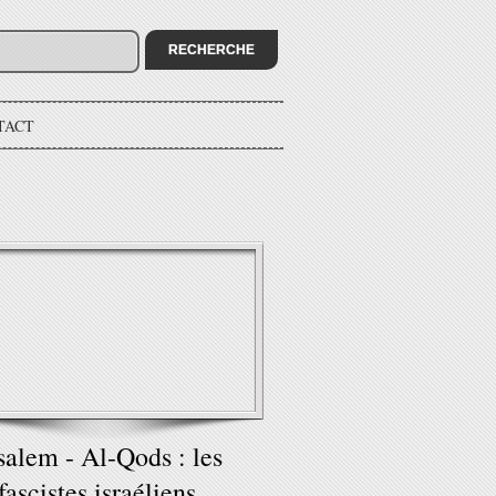
TACT
salem - Al-Qods : les
fascistes israéliens