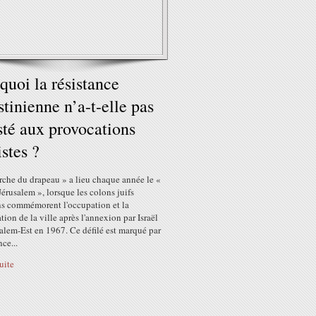
quoi la résistance
stinienne n’a-t-elle pas
sté aux provocations
istes ?
rche du drapeau » a lieu chaque année le «
Jérusalem », lorsque les colons juifs
ens commémorent l'occupation et la
tion de la ville après l'annexion par Israël
alem-Est en 1967. Ce défilé est marqué par
nce...
suite