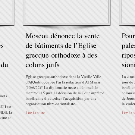
Moscou dénonce la vente
Pour
es
de bâtiments de l’Eglise
pale
grecque-orthodoxe à des
ripo
 du
colons juifs
sion
Eglise grecque-orthodoxe dans la Vieille Ville
La « ma
d’AlQuds occupée Par la rédaction d’Al Manar
jour de 
(15/6/22)* La diplomatie russe a dénoncé, le
israéli
mercredi 15 juin, la décision de la Cour suprême
colonisa
 mots
israélienne d’autoriser l’acquisition par une
de Jérus
organisation ultra-nationaliste...
la viole
 LDH est
FIDH, la
Lire la suite
Lire la 
tine et