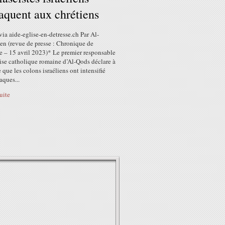
taquent aux chrétiens
via aide-eglise-en-detresse.ch Par Al-
n (revue de presse : Chronique de
e – 15 avril 2023)* Le premier responsable
ise catholique romaine d’Al-Qods déclare à
 que les colons israéliens ont intensifié
aques...
suite