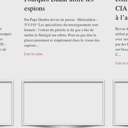
s
espions
CIA 
à l’
Par Pape Demba (revue de presse : Metrodakar –
5/1/19)* Les spécialistes du renseignement sont
nt
Revue d
formels : l’odeur du pétrole et du gaz a fini de
 trompés
utilisé
mettre le Sénégal sur orbite. Pour ne pas dire le
es
avec ses
placer purement et simplement dans le viseur des
ICH –
par des 
espions...
es de
sur Goog
Lire la suite
L’...
Lire la 