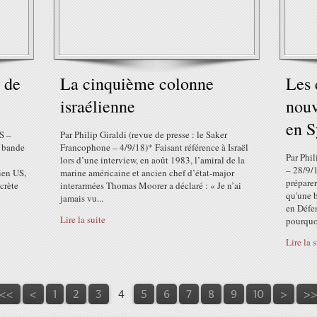
 de
La cinquième colonne
Les 
israélienne
nouv
en S
S –
Par Philip Giraldi (revue de presse : le Saker
a bande
Francophone – 4/9/18)* Faisant référence à Israël
Par Phil
lors d’une interview, en août 1983, l’amiral de la
– 28/9/
ien US,
marine américaine et ancien chef d’état-major
préparer
crète
interarmées Thomas Moorer a déclaré : « Je n’ai
qu'une b
jamais vu...
en Défe
Lire la suite
pourquoi
Lire la 
<<
<
1
2
3
4
5
6
7
8
9
10
>
>