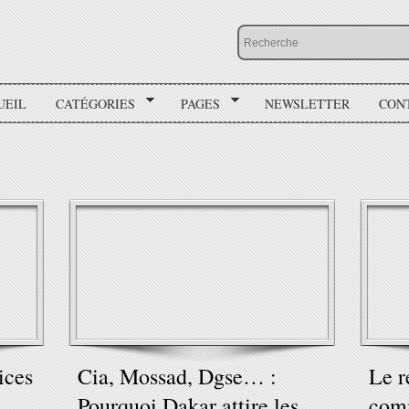
UEIL
CATÉGORIES
PAGES
NEWSLETTER
CON
ices
Cia, Mossad, Dgse… :
Le r
Pourquoi Dakar attire les
comm