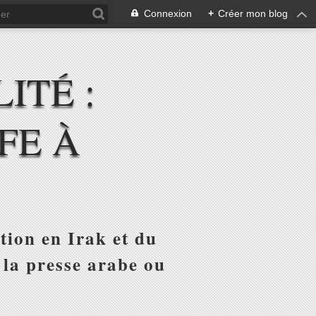
Connexion
+
Créer mon blog
ITÉ :
FE À
tion en Irak et du
 la presse arabe ou