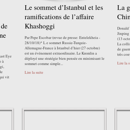
Le sommet d’Istanbul et les
La g
ramifications de l’affaire
Chin
 de
Khashoggi
Donald T
ane
Jinping
Par Pepe Escobar (revue de presse: Entelekheia -
(13 oct
28/10/18)* L e sommet Russie-Turquie-
La colli
Allemagne-France à Istanbul d’hier (27 octobre)
de guerr
est un événement extraordinaire. Le Kremlin a
très con
East Eye
déployé une stratégie bien pensée en minimisant le
e à
Lire la 
sommet comme simple...
gi,
de
Lire la suite
qui vit