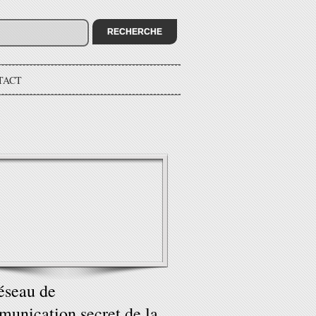
TACT
éseau de
unication secret de la