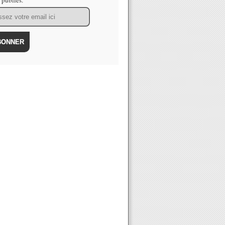
s publiés.