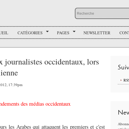
UEIL
CATÉGORIES
PAGES
NEWSLETTER
CON
 journalistes occidentaux, lors
Sui
lienne
RS
 2012, 17:39pm
dements des médias occidentaux
New
Abonne
urs les Arabes qui attaquent les premiers et c'est