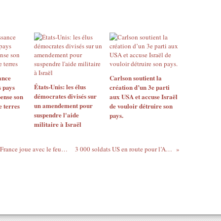
ance
Carlson soutient la
États-Unis: les élus
s pays
création d’un 3e parti
démocrates divisés sur
ense son
aux USA et accuse Israël
un amendement pour
e terres
de vouloir détruire son
suspendre l'aide
pays.
militaire à Israël
Chine : Pour Le Quotidien du Peuple , la France joue avec le feu en Syrie
3 000 soldats US en route pour l’Afrique