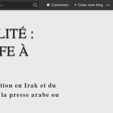
Connexion
+
Créer mon blog
ITÉ :
FE À
tion en Irak et du
 la presse arabe ou