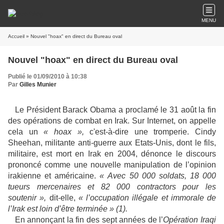
MENU
Accueil
» Nouvel "hoax" en direct du Bureau oval
Nouvel "hoax" en direct du Bureau oval
Publié le 01/09/2010 à 10:38
Par
Gilles Munier
Le Président Barack Obama a proclamé le 31 août la fin
des opérations de combat en Irak. Sur Internet, on appelle
cela un
« hoax »,
c'est-à-dire une tromperie. Cindy
Sheehan, militante anti-guerre aux Etats-Unis, dont le fils,
militaire, est mort en Irak en 2004, dénonce le discours
prononcé comme une nouvelle manipulation de l’opinion
irakienne et américaine.
« Avec 50 000 soldats, 18 000
tueurs mercenaires et 82 000 contractors pour les
soutenir »,
dit-elle,
« l’occupation illégale et immorale de
l’Irak est loin d’être terminée » (1).
En annonçant la fin des sept années de l’
Opération Iraqi