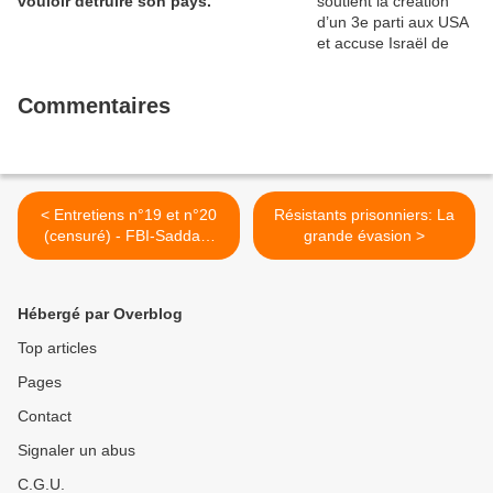
vouloir détruire son pays.
Commentaires
< Entretiens n°19 et n°20
Résistants prisonniers: La
(censuré) - FBI-Saddam
grande évasion >
Hussein (30 mars et 1er
mai 2004)
Hébergé par Overblog
Top articles
Pages
Contact
Signaler un abus
C.G.U.