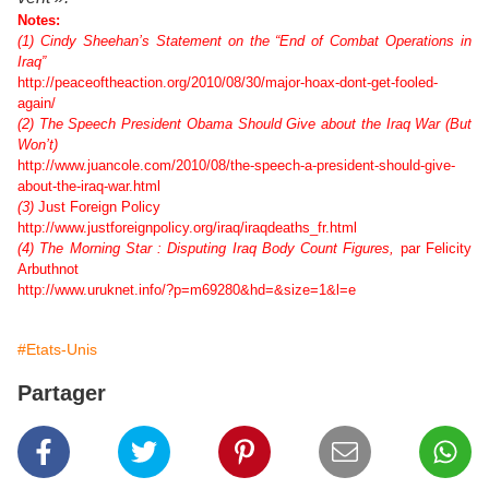
Notes:
(1)
Cindy Sheehan’s Statement on the “End of Combat Operations in
Iraq”
http://peaceoftheaction.org/2010/08/30/major-hoax-dont-get-fooled-
again/
(2)
The Speech President Obama Should Give about the Iraq War (But
Won’t)
http://www.juancole.com/2010/08/the-speech-a-president-should-give-
about-the-iraq-war.html
(3)
Just Foreign Policy
http://www.justforeignpolicy.org/iraq/iraqdeaths_fr.html
(4)
The Morning Star : Disputing Iraq Body Count Figures,
par Felicity
Arbuthnot
http://www.uruknet.info/?p=m69280&hd=&size=1&l=e
#Etats-Unis
Partager