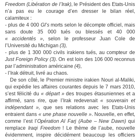
Freedom (Libération de l’Irak)
, le Président des Etats-Unis
n’a pas eu le courage d’en dresser le bilan réel,
calamiteux :
- plus de 4 000
GI’s
morts selon le décompte officiel, mais
sans doute 35 000 tués ou blessés et 40 000
« accidentés »
, selon le professeur Juan Cole de
l’Université du Michigan
(3),
- plus de 1 300 000 civils irakiens tués, au compteur de
Just Foreign Policy
(3)
. On est loin des 106 000 reconnus
par l’administration américaine
(4)
,
- l’Irak détruit, livré au chaos.
De son côté, le Premier ministre irakien Nouri al-Maliki,
qui expédie les affaires courantes depuis le 7 mars 2010,
s’est félicité du
« départ »
des troupes étasuniennes et a
affirmé, sans rire, que l’Irak redevenait
« souverain et
indépendant »,
que ses relations avec les Etats-Unis
entraient dans
« une phase nouvelle »
. Nouvelle, en effet,
comme l’est l’
Opération Al Farj
(Aube – New Dawn)
qui
remplace
Iraqi Freedom
! Le thème de l’aube, nouvelle
évidemment, inspire décidément beaucoup les officiers