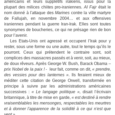
américains et leurs supplétifs irakiens, issus pour la
plupart des milices chiites pro-iraniennes.
Al Fajr
était le
nom donné à l'attaque des
Marines
contre la ville martyre
de Fallujah, en novembre 2004… et aux offensives
iraniennes pendant la guerre Iran-Irak. Elles sont toutes
synonymes de boucheries, ce qui ne présage rien de bon
pour l’avenir.
Les Etats-Unis ont agressé et occupent l’Irak pour y
rester, sous une forme ou une autre, tout le temps qu’ils le
pourront. Ceux qui prétendent le contraire sont, soit
complices des massacres passés et à venir, soit, au mieux,
de doux rêveurs. Après George W. Bush, Barack Obama –
prix Nobel de la paix !
- leur fait, comme on dit,
« prendre,
des
vessies pour des lanternes »
. Ils feraient mieux de
méditer cette citation de George Orwell, transformée en
principe à suivre par les administrations américaines
successives :
« Le langage politique »,
disait l’écrivain
britannique, à titre de mise en garde,
« est destiné à rendre
vraisemblables les mensonges, respectables les meurtres
et à donner l'apparence de la solidité à ce qui n'est que
vent ».