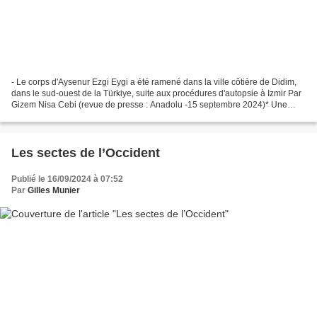
- Le corps d'Aysenur Ezgi Eygi a été ramené dans la ville côtière de Didim,
dans le sud-ouest de la Türkiye, suite aux procédures d'autopsie à Izmir Par
Gizem Nisa Cebi (revue de presse : Anadolu -15 septembre 2024)* Une
cérémonie commémorative et des...
Les sectes de l’Occident
Publié le 16/09/2024 à 07:52
Par
Gilles Munier