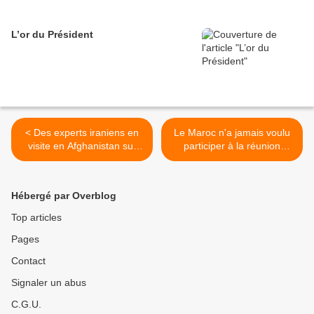
L’or du Président
< Des experts iraniens en
Le Maroc n'a jamais voulu
visite en Afghanistan sur
participer à la réunion
fond de différend relatif aux
"BRICS/Afrique" (officiels) >
ressources en eau
Hébergé par Overblog
Top articles
Pages
Contact
Signaler un abus
C.G.U.