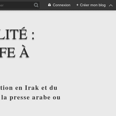
Connexion
+
Créer mon blog
ITÉ :
FE À
tion en Irak et du
 la presse arabe ou