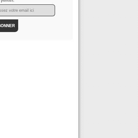
s publiés.