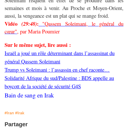
Soleimani risquent en effet de se produire dans les
semaines et mois à venir. Au Proche et Moyen-Orient,
aussi, la vengeance est un plat qui se mange froid.
Vidéo
:
(29:48)
"Qassem Soleimani, le général du
cœur"
,
par Maria Poumier
Sur le même sujet, lire aussi :
Israël a joué un rôle déterminant dans l’assassinat du
général Qassem Soleimani
Trump vs Soleimani : l’assassin en chef raconte…
Solidarité Afrique du sud/Palestine : BDS appelle au
boycott de la société de sécurité G4S
Bain de sang en Irak
#Iran
#Irak
Partager