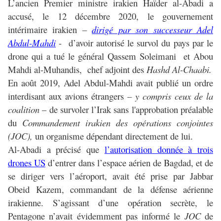
L’ancien Premier ministre irakien Haïder al-Abadi a
accusé, le 12 décembre 2020, le gouvernement
intérimaire irakien –
dirigé par son successeur Adel
Abdul-Mahdi
- d’avoir autorisé le survol du pays par le
drone qui a tué le général Qassem Soleimani et Abou
Mahdi al-Muhandis, chef adjoint des
Hashd Al-Chaabi.
En août 2019, Adel Abdul-Mahdi avait publié un ordre
interdisant aux avions étrangers
– y compris ceux de la
coalition
– de survoler l’Irak sans l'approbation préalable
du
Commandement irakien des opérations conjointes
(JOC)
,
un organisme dépendant directement de lui.
Al-Abadi a précisé que
l’autorisation donnée à trois
drones US
d’entrer dans l’espace aérien de Bagdad, et de
se diriger vers l’aéroport, avait été prise par Jabbar
Obeid Kazem,
commandant de la défense aérienne
irakienne.
S’agissant d’une opération secrète, le
Pentagone n’avait évidemment pas informé le
JOC
de