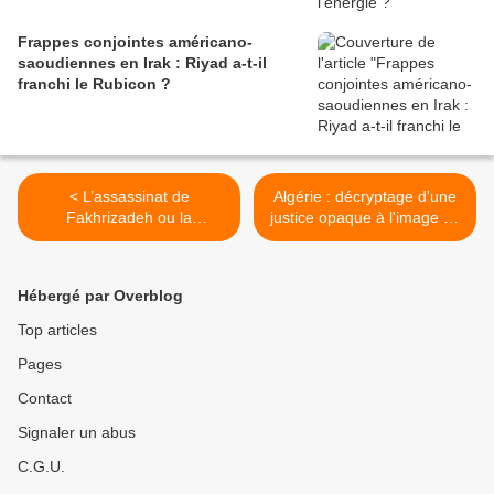
Frappes conjointes américano-
saoudiennes en Irak : Riyad a-t-il
franchi le Rubicon ?
< L’assassinat de
Algérie : décryptage d'une
Fakhrizadeh ou la
justice opaque à l'image du
conclusion d’une longue
système >
campagne de propagande
des services israéliens
Hébergé par Overblog
Top articles
Pages
Contact
Signaler un abus
C.G.U.