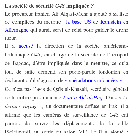
La société de sécurité
impliquée
G4S
?
Le procureur iranien
Ali Alqasi-Mehr
a ajouté à sa liste
de complices du meurtre
la base US de Ramstein en
Allemagne
qui aurait servi de relai pour guider le drone
tueur.
Il a accusé
la direction de la société américano-
britannique
G4S
, en charge de la sécurité de l’aéroport
de Bagdad, d’être impliquée dans le meurtre, ce qu’a
tout de suite démenti son porte-parole londonien en
déclarant qu’il s’agissait de
« spéculations infondées »
.
Ce n’est pas l’avis de Qaïs al-Khazali, secrétaire général
de la milice pro-iranienne
Asai’b Ahl al-Haq
. Dans
« Le
dernier voyage »,
un documentaire diffusé en Irak, il a
affirmé que les caméras de surveillance de
G4S
ont
permis de suivre les déplacements de la cible
[Soleimani] au sortir du salon VIP. Et il a ajouté :