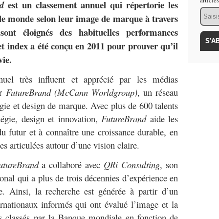
article
est un classement annuel qui répertorie les
d
Email
 le monde selon leur image de marque à travers
ont éloignés des habituelles performances
et index a été conçu en 2011 pour prouver qu’il
vie.
uel très influent et apprécié par les médias
ar
FutureBrand (McCann Worldgroup)
, un réseau
égie et design de marque. Avec plus de 600 talents
tégie, design et innovation,
FutureBrand
aide les
du futur et à connaître une croissance durable, en
s articulées autour d’une vision claire.
utureBrand
a collaboré avec
QRi Consulting
, son
ional qui a plus de trois décennies d’expérience en
. Ainsi, la recherche est générée à partir d’un
rnationaux informés qui ont évalué l’image et la
s classés par la Banque mondiale en fonction de