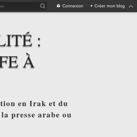
Connexion
+
Créer mon blog
ITÉ :
FE À
tion en Irak et du
 la presse arabe ou