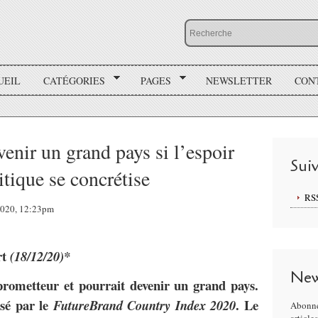
UEIL
CATÉGORIES
PAGES
NEWSLETTER
CON
venir un grand pays si l’espoir
Sui
tique se concrétise
RS
 2020, 12:23pm
rt
(18/12/20)*
New
 prometteur et pourrait devenir un grand pays.
ssé par le
. Le
FutureBrand Country Index 2020
Abonne