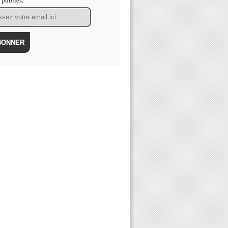
s publiés.