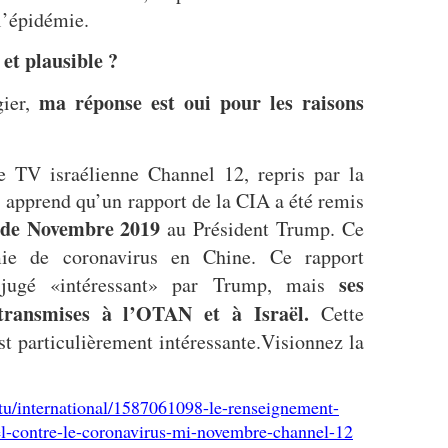
 l’épidémie.
 et plausible ?
ma réponse est oui pour les raisons
gier,
e TV israélienne Channel 12, repris par la
 apprend qu’un rapport de la CIA a été remis
e de Novembre 2019
au Président Trump. Ce
mie de coronavirus en Chine. Ce rapport
ses
 jugé «intéressant» par Trump, mais
 transmises à l’OTAN et à Israël.
Cette
st particulièrement intéressante.Visionnez la
tu/international/1587061098-le-renseignement-
el-contre-le-coronavirus-mi-novembre-channel-12