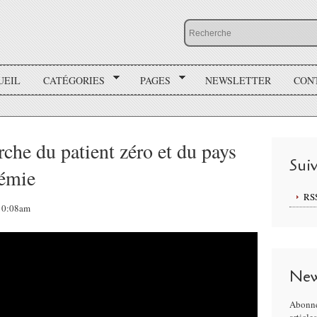
UEIL
CATÉGORIES
PAGES
NEWSLETTER
CON
che du patient zéro et du pays
Sui
démie
RS
 10:08am
New
Abonne