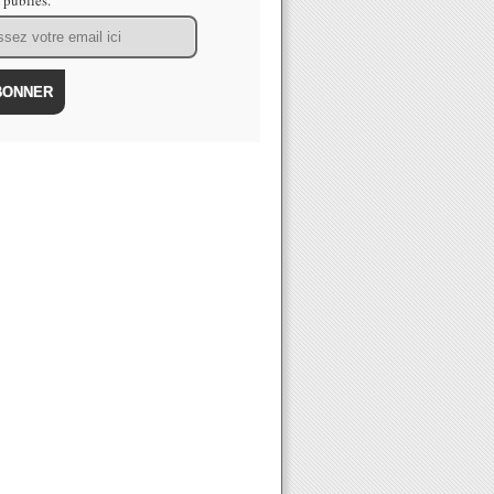
s publiés.