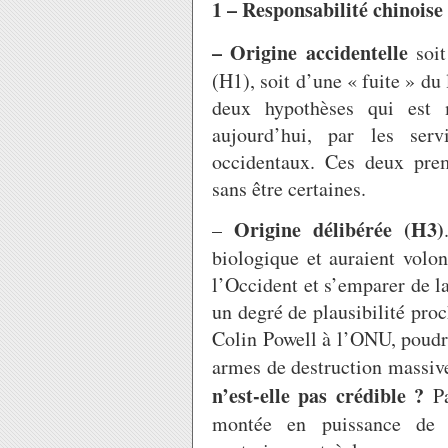
1 – Responsabilité chinoise 
–
Origine accidentelle
soit
(H1), soit d’une « fuite » du
deux hypothèses qui est m
aujourd’hui, par les ser
occidentaux. Ces deux prem
sans être certaines.
Origine délibérée (H3)
–
biologique et auraient volo
l’Occident et s’emparer de l
un degré de plausibilité pro
Colin Powell à l’ONU, poudre
armes de destruction massi
n’est-elle pas crédible ?
Pa
montée en puissance de 