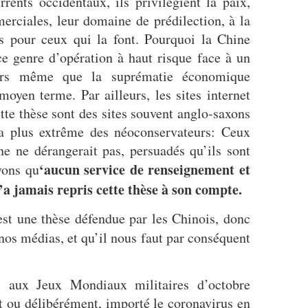
rents occidentaux, ils privilégient la paix,
erciales, leur domaine de prédilection, à la
es pour ceux qui la font. Pourquoi la Chine
 ce genre d’opération à haut risque face à un
lors même que la suprématie économique
oyen terme. Par ailleurs, les sites internet
tte thèse sont des sites souvent anglo-saxons
la plus extrême des néoconservateurs: Ceux
ne ne dérangerait pas, persuadés qu’ils sont
‘aucun service de renseignement et
vons qu
 jamais repris cette thèse à son compte.
est une thèse défendue par les Chinois, donc
nos médias, et qu’il nous faut par conséquent
S aux Jeux Mondiaux militaires d’octobre
nt ou délibérément, importé le coronavirus en