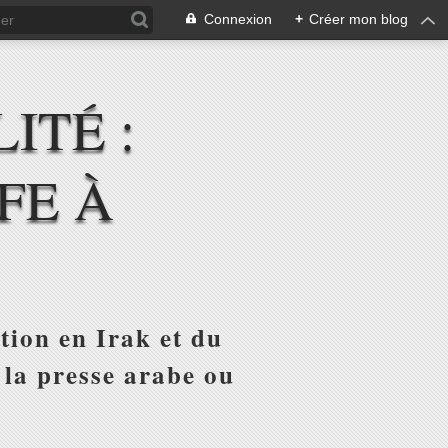
Connexion
+
Créer mon blog
ITÉ :
FE À
tion en Irak et du
 la presse arabe ou