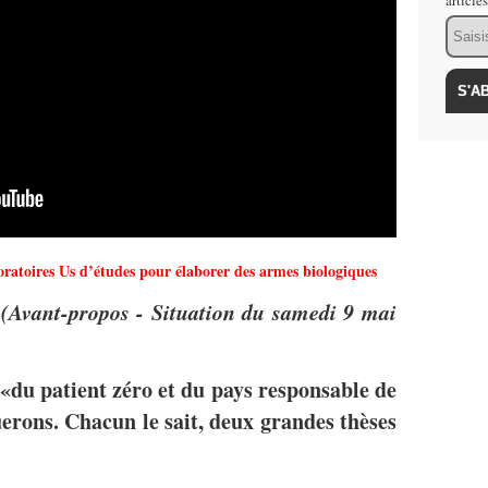
article
Email
oratoires Us d’études pour élaborer des armes biologiques
e
(Avant-propos - Situation du samedi 9 mai
«du patient zéro et du pays responsable de
erons. Chacun le sait, deux grandes thèses