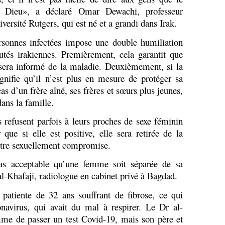
ue Dieu», a déclaré Omar Dewachi, professeur
versité Rutgers, qui est né et a grandi dans Irak.
rsonnes infectées impose une double humiliation
s irakiennes. Premièrement, cela garantit que
 sera informé de la maladie. Deuxièmement, si la
nifie qu’il n’est plus en mesure de protéger sa
s d’un frère aîné, ses frères et sœurs plus jeunes,
ans la famille.
s refusent parfois à leurs proches de sexe féminin
que si elle est positive, elle sera retirée de la
-être sexuellement compromise.
 pas acceptable qu’une femme soit séparée de sa
l-Khafaji, radiologue en cabinet privé à Bagdad.
patiente de 32 ans souffrant de fibrose, ce qui
onavirus, qui avait du mal à respirer. Le Dr al-
me de passer un test Covid-19, mais son père et