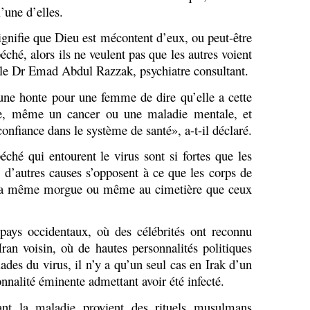
l’une d’elles.
signifie que Dieu est mécontent d’eux, ou peut-être
ché, alors ils ne veulent pas que les autres voient
é le Dr Emad Abdul Razzak, psychiatre consultant.
une honte pour une femme de dire qu’elle a cette
ie, même un cancer ou une maladie mentale, et
nfiance dans le système de santé», a-t-il déclaré.
éché qui entourent le virus sont si fortes que les
 d’autres causes s’opposent à ce que les corps de
s la même morgue ou même au cimetière que ceux
ays occidentaux, où des célébrités ont reconnu
ran voisin, où de hautes personnalités politiques
ades du virus, il n’y a qu’un seul cas en Irak d’un
nalité éminente admettant avoir été infecté.
ant la maladie provient des rituels musulmans