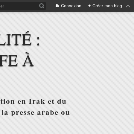
Connexion
+
Créer mon blog
ITÉ :
FE À
tion en Irak et du
 la presse arabe ou