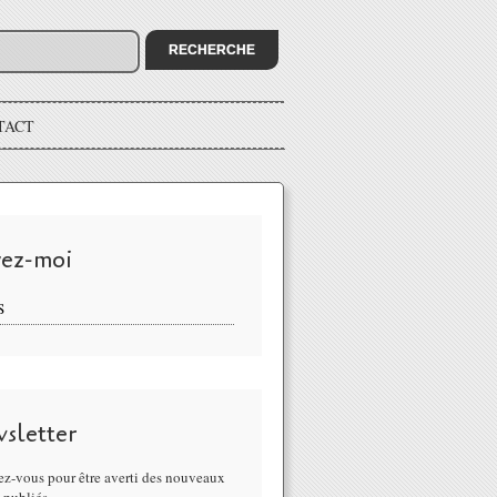
TACT
vez-moi
S
sletter
z-vous pour être averti des nouveaux