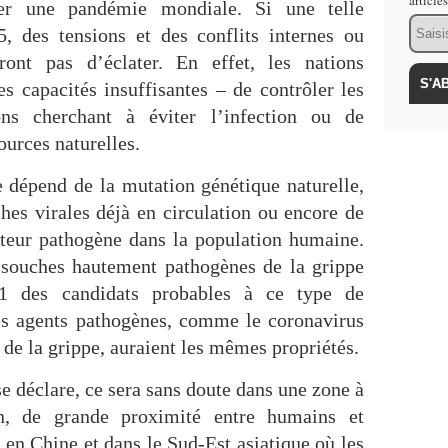
article
her une pandémie mondiale. Si une telle
Email
5, des tensions et des conflits internes ou
ront pas d’éclater. En effet, les nations
es capacités insuffisantes – de contrôler les
ns cherchant à éviter l’infection ou de
ources naturelles.
 dépend de la mutation génétique naturelle,
hes virales déjà en circulation ou encore de
cteur pathogène dans la population humaine.
 souches hautement pathogènes de la grippe
N1 des candidats probables à ce type de
es agents pathogènes, comme le coronavirus
de la grippe, auraient les mêmes propriétés.
 déclare, ce sera sans doute dans une zone à
on, de grande proximité entre humains et
en Chine et dans le Sud-Est asiatique où les