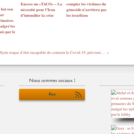
Encore un «TACO» – La
compter les victimes du
 bat son
nécessité pour l’Iran
génocide n’arrêtera pas
par
d’intensifier la crise
les israéliens
rimaires
algré les
sés par le
La Syrie risque d’être incapable de contenir le Covid-19, prévient l’envoyé de l’ONU devant le Conseil de sécurité
Nous sommes sociaux !
Rss