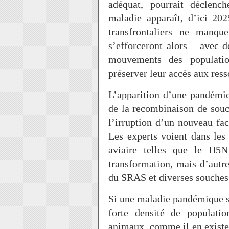
adéquat, pourrait déclenc
maladie apparaît, d’ici 202
transfrontaliers ne manque
s’efforceront alors – avec d
mouvements des populatio
préserver leur accès aux ress
L’apparition d’une pandémie
de la recombinaison de souc
l’irruption d’un nouveau fa
Les experts voient dans les
aviaire telles que le H5
transformation, mais d’autr
du SRAS et diverses souches 
Si une maladie pandémique se
forte densité de populati
animaux, comme il en existe 