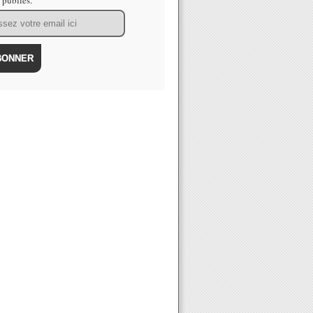
s publiés.