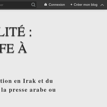
Connexion
+
Créer mon blog
ITÉ :
FE À
tion en Irak et du
 la presse arabe ou