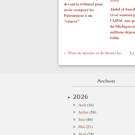
devant le tribunal pour
Abdul el-Sayed
avoir comparé les
rival soutenu 
Palestiniens à un
l’AIPAC aux p
“cancer”
du Michigan m
millions dépen
lobby
Pluie de missiles et de drones-kamikaze sur l’Arabie saoudite
Archives
2026
Août
(16)
Juillet
(58)
Juin
(46)
Mai
(21)
Avril
(28)