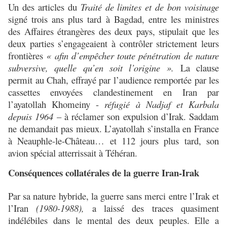
Un des articles du
Traité de limites et de bon voisinage
signé trois ans plus tard à Bagdad, entre les ministres
des Affaires étrangères des deux pays, stipulait que les
deux parties s’engageaient à contrôler strictement leurs
frontières
« afin d’empêcher toute pénétration de nature
subversive, quelle qu’en soit l’origine ».
La clause
permit au Chah, effrayé par l’audience remportée par les
cassettes envoyées clandestinement en Iran par
l’ayatollah Khomeiny -
réfugié à Nadjaf et Karbala
depuis 1964
– à réclamer son expulsion d’Irak. Saddam
ne demandait pas mieux. L’ayatollah s’installa en France
à Neauphle-le-Château… et 112 jours plus tard, son
avion spécial atterrissait à Téhéran.
Conséquences collatérales de la guerre Iran-Irak
Par sa nature hybride, la guerre sans merci entre l’Irak et
l’Iran
(1980-1988),
a laissé des traces quasiment
indélébiles dans le mental des deux peuples. Elle a