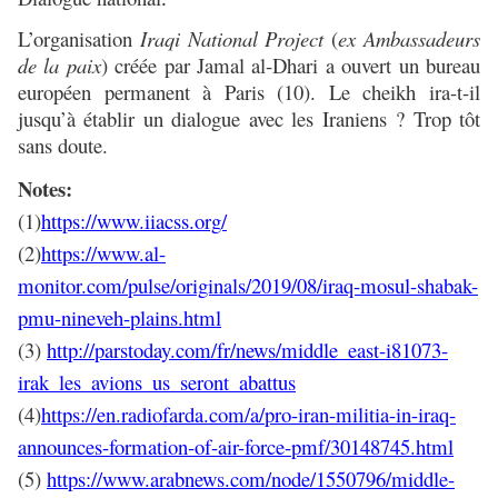
.
L’organisation
Iraqi National Project
(
ex Ambassadeurs
de la paix
) créée par Jamal al-Dhari a ouvert un bureau
européen permanent à Paris (10). Le cheikh ira-t-il
jusqu’à établir un dialogue avec les Iraniens ? Trop tôt
sans doute.
Notes:
(1)
https://www.iiacss.org/
(2)
https://www.al-
monitor.com/pulse/originals/2019/08/iraq-mosul-shabak-
pmu-nineveh-plains.html
(3)
http://parstoday.com/fr/news/middle_east-i81073-
irak_les_avions_us_seront_abattus
(4)
https://en.radiofarda.com/a/pro-iran-militia-in-iraq-
announces-formation-of-air-force-pmf/30148745.html
(5)
https://www.arabnews.com/node/1550796/middle-