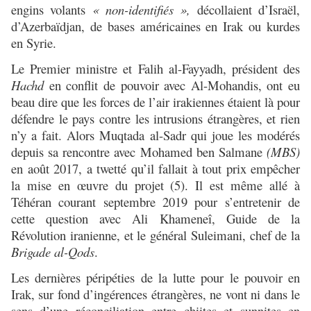
engins volants
« non-identifiés »,
décollaient d’Israël,
d’Azerbaïdjan, de bases américaines en Irak ou kurdes
en Syrie.
Le Premier ministre et Falih al-Fayyadh, président des
Hachd
en conflit de pouvoir avec Al-Mohandis, ont eu
beau dire que les forces de l’air irakiennes étaient là pour
défendre le pays contre les intrusions étrangères, et rien
n’y a fait. Alors Muqtada al-Sadr qui joue les modérés
depuis sa rencontre avec Mohamed ben Salmane
(MBS)
en août 2017, a twetté qu’il fallait à tout prix empêcher
la mise en œuvre du projet (5). Il est même allé à
Téhéran courant septembre 2019 pour s’entretenir de
cette question avec Ali Khameneî, Guide de la
Révolution iranienne, et le général Suleimani, chef de la
Brigade al-Qods
.
Les dernières péripéties de la lutte pour le pouvoir en
Irak, sur fond d’ingérences étrangères, ne vont ni dans le
sens d’une réconciliation entre chiites et sunnites en