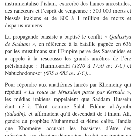
instrumentalisé l’islam, exacerbé des haines ancestrales,
des rancœurs et l’esprit de vengeance : 300 000 morts et
blessés irakiens et de 800 à 1 million de morts et
disparus iraniens.
La propagande baasiste a baptisé le conflit
« Qadissiya
de Saddam »,
en référence à la bataille gagnée en 636
par les musulmans sur l’Empire perse des Sassanides et
a appelé à la rescousse les grands ancêtres de l’ère
préislamique : Hammourabi
(1810 à 1750 av. J-C)
et
Nabuchodonosor
(605 à 683 av. J-C)…
Pour répondre aux anathèmes lancés par Khomeiny qui
répétait
« La route de Jérusalem passe par Kerbala »
,
les médias irakiens rappelaient que Saddam Hussein
était né à Tikrit comme Salah Eddine al-Ayoubi
(Saladin),
et affirmaient qu’il descendait de l’imam Ali,
gendre du prophète Muhammad et 4éme calife.
Tandis
que
Khomeiny accusait les baasistes d’être des
mécréants, ces derniers dénigraient le chiisme iranien en