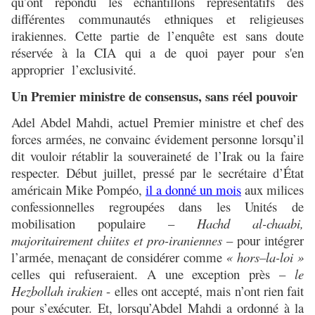
qu’ont répondu les échantillons représentatifs des
différentes communautés ethniques et religieuses
irakiennes. Cette partie de l’enquête est sans doute
réservée à la CIA qui a de quoi payer pour s'en
approprier l’exclusivité.
Un Premier ministre de consensus, sans réel pouvoir
Adel Abdel Mahdi, actuel Premier ministre et chef des
forces armées, ne convainc évidement personne lorsqu’il
dit vouloir rétablir la souveraineté de l’Irak ou la faire
respecter. Début juillet, pressé par le secrétaire d’État
américain Mike Pompéo,
il a donné un mois
aux milices
confessionnelles regroupées dans les Unités de
mobilisation populaire –
Hachd al-chaabi,
majoritairement chiites et pro-iraniennes
– pour intégrer
l’armée, menaçant de considérer comme
« hors–la-loi »
celles qui refuseraient. A une exception près –
le
Hezbollah irakien
- elles ont accepté, mais n’ont rien fait
pour s’exécuter. Et, lorsqu’Abdel Mahdi a ordonné à la