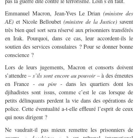
pas la guerre dite contre le terrorisme. Loin s’en faut.
Emmanuel Macron, Jean-Yves Le Drian
(ministre des
AE)
et Nicole Belloubet
(ministre de la Justice)
savent
très bien quel sort sera réservé aux prisonniers transférés
en Irak. Pourquoi, dans ce cas, leur accordent-ils le
soutien des services consulaires ? Pour se donner bonne
conscience ?
Lors de leurs jugements, Macron et consorts doivent
s’attendre –
s’ils sont encore au pouvoir
– à des émeutes
en France -
ou pire
- dans les quartiers dont les
djihadistes sont issus, comme c’est le cas lorsque de
petits délinquants perdent la vie dans des opérations de
police. Cette éventualité a-t-elle effleuré l’esprit de ceux
qui nous dirigent ?
Ne vaudrait-il pas mieux remettre les prisonniers de
guerre
« daechistes »
à un tribunal international