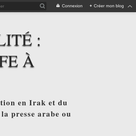
Connexion
+
Créer mon blog
ITÉ :
FE À
tion en Irak et du
 la presse arabe ou