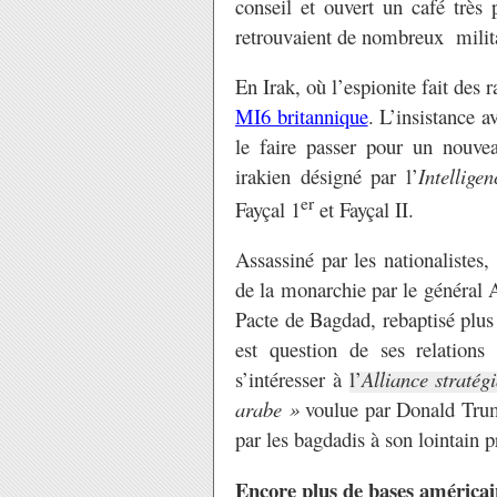
conseil et ouvert un café très 
retrouvaient de nombreux militan
En Irak, où l’espionite fait des 
MI6 britannique
. L’insistance 
le faire passer pour un nouv
irakien désigné par l’
Intellige
er
Fayçal 1
et Fayçal II.
Assassiné par les nationalistes
de la monarchie par le général
Pacte de Bagdad, rebaptisé pl
est question de ses relations
s’intéresser à
l’
Alliance straté
arabe »
voulue par Donald Trump.
par les bagdadis à son lointain 
Encore plus de bases américai