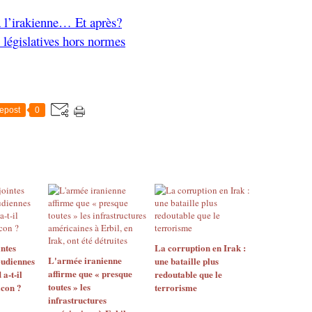
 l’irakienne… Et après?
s législatives hors normes
epost
0
ntes
La corruption en Irak :
L'armée iranienne
udiennes
une bataille plus
affirme que « presque
 a-t-il
redoutable que le
toutes » les
icon ?
terrorisme
infrastructures