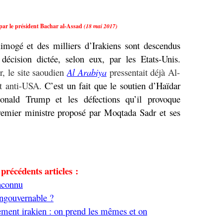
 par le président Bachar al-Assad
(18 mai 2017)
limogé et des milliers d’Irakiens sont descendus
décision dictée, selon eux, par les Etats-Unis.
r, le site saoudien
Al Arabiya
pressentait déjà Al-
t anti-USA.
C’est un fait que le soutien d’Haïdar
onald Trump et les défections qu’il provoque
remier ministre proposé par Moqtada Sadr et ses
 précédents articles :
inconnu
 ingouvernable ?
ment irakien : on prend les mêmes et on