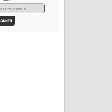
s publiés.