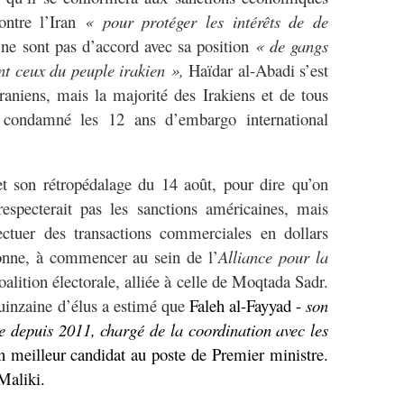
ontre l’Iran
« pour protéger les intérêts de de
 ne sont pas d’accord avec sa position
« de gangs
ant ceux du peuple irakien »,
Haïdar al-Abadi s’est
aniens, mais la majorité des Irakiens et de tous
condamné les 12 ans d’embargo international
et son rétropédalage du 14 août, pour dire qu’on
respecterait pas les sanctions américaines, mais
ectuer des transactions commerciales en dollars
sonne, à commencer au sein de l’
Alliance pour la
oalition électorale, alliée à celle de Moqtada Sadr.
uinzaine d’élus a estimé que
Faleh al-Fayyad -
son
le depuis 2011, chargé de la coordination avec les
ien meilleur candidat au poste de Premier ministre.
-Maliki.