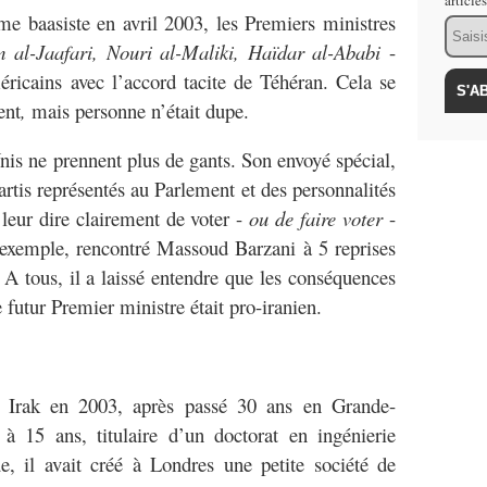
article
e baasiste en avril 2003, les Premiers ministres
Email
m al-Jaafari, Nouri al-Maliki, Haïdar al-Ababi
-
éricains avec l’accord tacite de Téhéran. Cela se
ent
,
mais personne n’était dupe.
is ne prennent plus de gants. Son envoyé spécial,
artis représentés au Parlement et des personnalités
 leur dire clairement de voter -
ou de faire voter
-
 exemple, rencontré Massoud Barzani à 5 reprises
. A tous, il a laissé entendre que les conséquences
le futur Premier ministre était pro-iranien.
n Irak en 2003, après passé 30 ans en Grande-
a
à 15 ans, titulaire d’un doctorat en ingénierie
que, il avait créé à Londres une petite société de