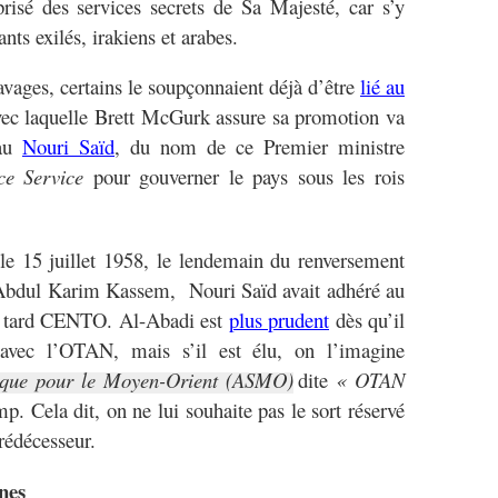
prisé des services secrets de Sa Majesté, car s’y
ts exilés, irakiens et arabes.
ravages, certains le soupçonnaient déjà d’être
lié au
avec laquelle Brett McGurk assure sa promotion va
eau
Nouri Saïd
, du nom de ce Premier ministre
nce Service
pour gouverner le pays sous les rois
, le 15 juillet 1958, le lendemain du renversement
 Abdul Karim Kassem, Nouri Saïd avait adhéré au
us tard CENTO. Al-Abadi est
plus prudent
dès qu’il
 avec l’OTAN, mais s’il est élu, on l’imagine
gique pour le Moyen-Orient (ASMO)
dite
« OTAN
 Cela dit, on ne lui souhaite pas le sort réservé
prédécesseur.
nes