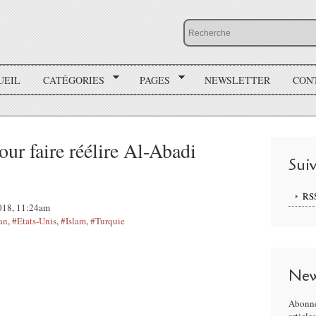
UEIL
CATÉGORIES
PAGES
NEWSLETTER
CON
ur faire réélire Al-Abadi
Sui
RS
2018, 11:24am
an
,
#Etats-Unis
,
#Islam
,
#Turquie
New
Abonne