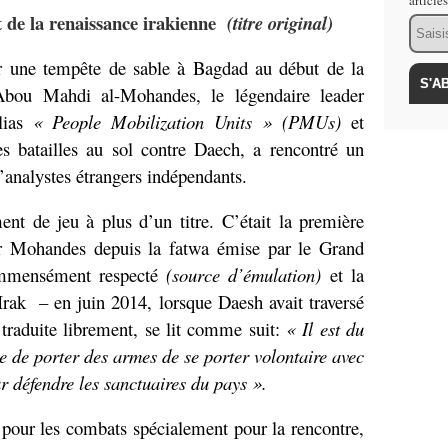
article
t de la renaissance irakienne
(titre original)
Email
r une tempête de sable à Bagdad au début de la
Abou Mahdi al-Mohandes, le légendaire leader
lias
« People Mobilization Units » (PMUs)
et
s batailles au sol contre Daech, a rencontré un
d’analystes étrangers indépendants.
t de jeu à plus d’un titre. C’était la première
par Mohandes depuis la fatwa émise par le Grand
 immensément respecté
(source d’émulation)
et la
 Irak – en juin 2014, lorsque Daesh avait traversé
 traduite librement, se lit comme suit:
« Il est du
e de porter des armes de se porter volontaire avec
r défendre les sanctuaires du pays ».
our les combats spécialement pour la rencontre,