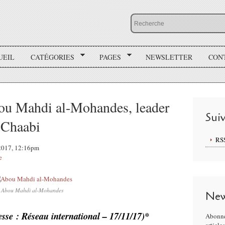
UEIL
CATÉGORIES
PAGES
NEWSLETTER
CON
bou Mahdi al-Mohandes, leader
Sui
-Chaabi
RS
 2017, 12:16pm
e
Abou Mahdi al-Mohandes
New
esse : Réseau international – 17/11/17)*
Abonne