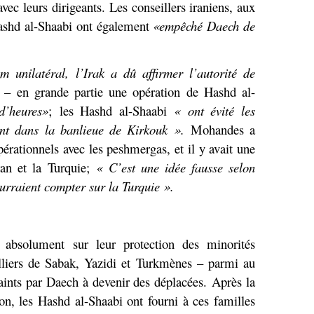
vec leurs dirigeants. Les conseillers iraniens, aux
Hashd al-Shaabi ont également
«empêché Daech de
m unilatéral, l’Irak a dû affirmer l’autorité de
– en grande partie une opération de Hashd al-
d’heures»
; les Hashd al-Shaabi
« ont évité les
ent dans la banlieue de Kirkouk ».
Mohandes a
pérationnels avec les peshmergas, et il y avait une
ran et la Turquie;
« C’est une idée fausse selon
ourraient compter sur la Turquie ».
 absolument sur leur protection des minorités
illiers de Sabak, Yazidi et Turkmènes – parmi au
ints par Daech à devenir des déplacées. Après la
tion, les Hashd al-Shaabi ont fourni à ces familles