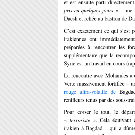
et est ensuite parti directemen
pris en quelques jours »
– une 
Daesh et reliée au bastion de 
C’est exactement ce qui s’est p
irakiennes ont immédiatement
préparées à rencontrer les fo
supplémentaire que la recomposit
Syrie est un travail en cours (rap
La rencontre avec Mohandes a e
Verte massivement fortifiée – u
rouge ultra-volatile de
Bagdad 
renifleurs tenus par des sous-tra
Pour corser le tout, le dépa
« terroriste »
. Cela équivaut 
irakien à Bagdad – qui a dûment