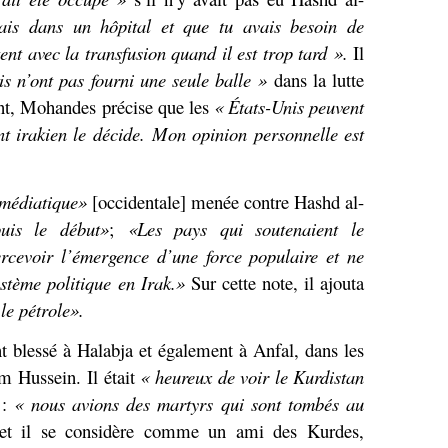
ais dans un hôpital et que tu avais besoin de
nt avec la transfusion quand il est trop tard ».
Il
is n’ont pas fourni une seule balle »
dans la lutte
ant, Mohandes précise que les
« États-Unis peuvent
nt irakien le décide. Mon opinion personnelle est
médiatique»
[occidentale] menée contre Hashd al-
uis le début»
;
«Les pays qui soutenaient le
rcevoir l’émergence d’une force populaire et ne
stème politique en Irak.»
Sur cette note, il ajouta
le pétrole».
 blessé à Halabja et également à Anfal, dans les
m Hussein. Il était
« heureux de voir le Kurdistan
 :
« nous avions des martyrs qui sont tombés au
 et il se considère comme un ami des Kurdes,