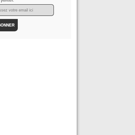
s publiés.