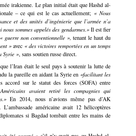
mée irakienne. Le plan initial était que Hashd al-
ionale – ce qui est le cas actuellement;
« Nous
ance et des unités d’ingénierie que l’armée n’a
si nous sommes appelés des gendarmes.»
Il est fier
« guerre non conventionnelle »,
tenant le haut du
ent »
avec
« des victoires remportées en un temps
a Syrie »
, sans soutien russe direct.
ue l’Iran était le seul pays à soutenir la lutte de
ndu la pareille en aidant la Syrie en
«facilitant les
s accord sur le statut des forces (SOFA) entre
 Américains avaient retiré les compagnies qui
s.»
En 2014, nous n’avions même pas d’AK
. L’ambassade américaine avait 12 hélicoptères
 diplomates si Bagdad tombait entre les mains de
ait été occupé »
s’il n’y avait pas eu Hashd al-