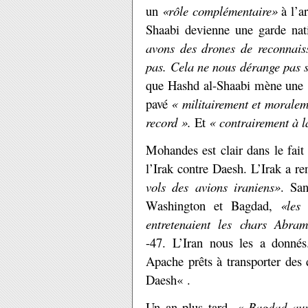
un
«rôle complémentaire»
à l’ar
Shaabi devienne une garde nat
avons des drones de reconnaiss
pas. Cela ne nous dérange pas 
que Hashd al-Shaabi mène une
pavé
« militairement et moralem
record ».
Et
« contrairement à l
Mohandes est clair dans le fait q
l’Irak contre Daesh. L’Irak a re
vols des avions iraniens»
. San
Washington et Bagdad,
«les
entretenaient les chars Abram
-47. L’Iran nous les a donnés
Apache prêts à transporter des
Daesh« .
Un an plus tard,
« Bagdad aur