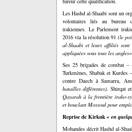
fureur cette qualification.
Les Hashd al-Shaabi sont un orga
volontaires liés au burea
irakiennes. Le Parlement irak
2016 via la résolution 91
(le po
al-Shaabi et leurs affiliés son
appliquées sous tous les angles»
Ses 25 brigades de combat – co
Turkmènes, Shabak et Kurdes – o
contre Daech à Samarra, Amer
batailles différentes),
Shirqat e
Qayarah à la frontière irako-s
et bouclant Mossoul pour empêch
Reprise de Kirkuk
« en quelq
Mohandes décrit Hashd al-Sha