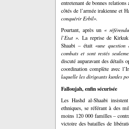
entretenant de bonnes relations a
côtés de l’armée irakienne et 
conquérir Erbil».
Pourtant, après un
« référendu
l’Etat ».
La reprise de Kirkuk 
Shaabi – était
«une question 
combats et sont restés seulem
discuté auparavant des détails o
coordination complète avec l’I
laquelle les dirigeants kurdes p
Falloujah, enfin sécurisée
Les Hashd al-Shaabi insistent
ethniques, se référant à des m
moins 120 000 familles – contra
victoire des batailles de libéra