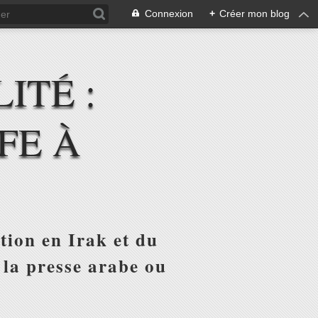
Connexion
+
Créer mon blog
ITÉ :
FE À
tion en Irak et du
 la presse arabe ou