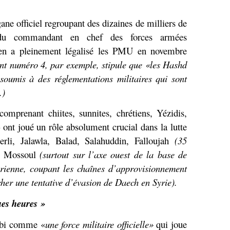
ne officiel regroupant des dizaines de milliers de
u du commandant en chef des forces armées
ien a pleinement légalisé les PMU en novembre
int numéro 4, par exemple, stipule que «les Hashd
t soumis à des réglementations militaires qui sont
.)
mprenant chiites, sunnites, chrétiens, Yézidis,
nt joué un rôle absolument crucial dans la lutte
li, Jalawla, Balad, Salahuddin, Falloujah
(35
t Mossoul
(surtout sur l’axe ouest de la base de
yrienne, coupant les chaînes d’approvisionnement
er une tentative d’évasion de Daech en Syrie).
ues heures »
abi comme «
une force militaire officielle»
qui joue