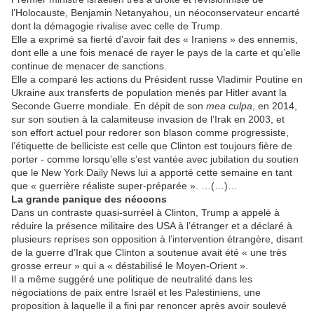
l’Holocauste, Benjamin Netanyahou, un néoconservateur encarté
dont la démagogie rivalise avec celle de Trump.
Elle a exprimé sa fierté d’avoir fait des « Iraniens » des ennemis,
dont elle a une fois menacé de rayer le pays de la carte et qu’elle
continue de menacer de sanctions.
Elle a comparé les actions du Président russe Vladimir Poutine en
Ukraine aux transferts de population menés par Hitler avant la
Seconde Guerre mondiale. En dépit de son
mea culpa
, en 2014,
sur son soutien à la calamiteuse invasion de l’Irak en 2003, et
son effort actuel pour redorer son blason comme progressiste,
l’étiquette de belliciste est celle que Clinton est toujours fière de
porter - comme lorsqu’elle s’est vantée avec jubilation du soutien
que le New York Daily News lui a apporté cette semaine en tant
que « guerrière réaliste super-préparée ». …(…)…
La grande panique des néocons
Dans un contraste quasi-surréel à Clinton, Trump a appelé à
réduire la présence militaire des USA à l’étranger et a déclaré à
plusieurs reprises son opposition à l’intervention étrangère, disant
de la guerre d’Irak que Clinton a soutenue avait été « une très
grosse erreur » qui a « déstabilisé le Moyen-Orient ».
Il a même suggéré une politique de neutralité dans les
négociations de paix entre Israël et les Palestiniens, une
proposition à laquelle il a fini par renoncer après avoir soulevé