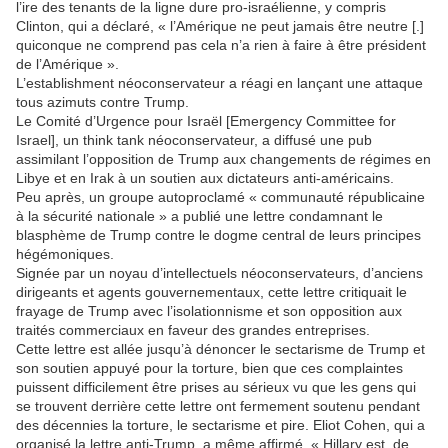
l’ire des tenants de la ligne dure pro-israélienne, y compris
Clinton, qui a déclaré, « l’Amérique ne peut jamais être neutre [.]
quiconque ne comprend pas cela n’a rien à faire à être président
de l’Amérique ».
L’establishment néoconservateur a réagi en lançant une attaque
tous azimuts contre Trump.
Le Comité d’Urgence pour Israël [Emergency Committee for
Israel], un think tank néoconservateur, a diffusé une pub
assimilant l’opposition de Trump aux changements de régimes en
Libye et en Irak à un soutien aux dictateurs anti-américains.
Peu après, un groupe autoproclamé « communauté républicaine
à la sécurité nationale » a publié une lettre condamnant le
blasphème de Trump contre le dogme central de leurs principes
hégémoniques.
Signée par un noyau d’intellectuels néoconservateurs, d’anciens
dirigeants et agents gouvernementaux, cette lettre critiquait le
frayage de Trump avec l’isolationnisme et son opposition aux
traités commerciaux en faveur des grandes entreprises.
Cette lettre est allée jusqu’à dénoncer le sectarisme de Trump et
son soutien appuyé pour la torture, bien que ces complaintes
puissent difficilement être prises au sérieux vu que les gens qui
se trouvent derrière cette lettre ont fermement soutenu pendant
des décennies la torture, le sectarisme et pire. Eliot Cohen, qui a
organisé la lettre anti-Trump, a même affirmé, « Hillary est, de