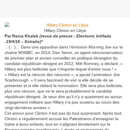
Hillary Clinton en Libye
Par Rania Khalek
(revue de presse : Electonic Intifada
-19/4/16 – Extraits)*
…(…)… Dans une apparition dans l’émission Morning Joe sur la
chaîne MSNBC, en 2014, Dan Senor, un agent néoconservateur
de premier plan et ancien conseiller en politique étrangère du
candidat républicain désigné en 2012, Mitt Romney, a déclaré, «
Hillary est plus belliciste que n’importe lequel d’entre nous ! »
« Hillary est la néocon des néocons », a ajouté l’animateur Joe
Scarborough. « Il sera fascinant de voir si elle décide de se
présenter et si elle obtient la nomination. Elle sera plus belliciste,
plus une néocon, que ne le sera probablement le candidat
républicain désigné. Je veux dire qu’il n’y a quasiment eu aucun
engagement militaire que Hillary n’a pas soutenu au cours des
vingt dernières années ».
Cet amour pour Clinton n’est pas du tout surprenant. Après tout,
Clinton a régulièrement accusé les Palestiniens d’enseigner la
haine à leurs enfants, tout en s’alignant étroitement sur le
Premier ministre israélien très à droite et révisionniste de