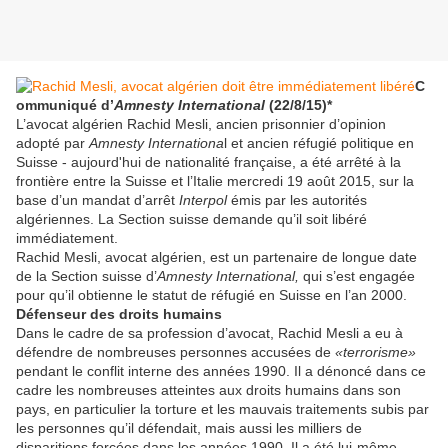
C
ommuniqué d’
Amnesty International
(22/8/15)*
L’avocat algérien Rachid Mesli, ancien prisonnier d’opinion
adopté par
Amnesty Internationa
l et ancien réfugié politique en
Suisse - aujourd'hui de nationalité française, a été arrêté à la
frontière entre la Suisse et l’Italie mercredi 19 août 2015, sur la
base d’un mandat d’arrêt
Interpol
émis par les autorités
algériennes. La Section suisse demande qu’il soit libéré
immédiatement.
Rachid Mesli, avocat algérien, est un partenaire de longue date
de la Section suisse d’
Amnesty International,
qui s’est engagée
pour qu’il obtienne le statut de réfugié en Suisse en l’an 2000.
Défenseur des droits humains
Dans le cadre de sa profession d’avocat, Rachid Mesli a eu à
défendre de nombreuses personnes accusées de
«terrorisme»
pendant le conflit interne des années 1990. Il a dénoncé dans ce
cadre les nombreuses atteintes aux droits humains dans son
pays, en particulier la torture et les mauvais traitements subis par
les personnes qu’il défendait, mais aussi les milliers de
disparitions forcées dans les années 1990. Il a été lui-même