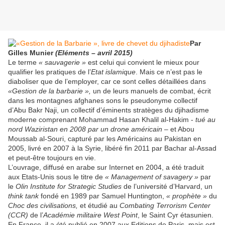
Par
Gilles Munier
(Eléments – avril 2015)
Le terme
« sauvagerie »
est celui qui convient le mieux pour
qualifier les pratiques de l’
Etat islamique
. Mais ce n’est pas le
diaboliser que de l’employer, car ce sont celles détaillées dans
«Gestion de la barbarie »,
un de leurs manuels de combat, écrit
dans les montagnes afghanes sons le pseudonyme collectif
d’Abu Bakr Naji, un collectif d’éminents stratèges du djihadisme
moderne comprenant Mohammad Hasan Khalil al-Hakim -
tué au
nord Waziristan en 2008 par un drone américain
– et Abou
Moussab al-Souri, capturé par les Américains au Pakistan en
2005, livré en 2007 à la Syrie, libéré fin 2011 par Bachar al-Assad
et peut-être toujours en vie.
L’ouvrage, diffusé en arabe sur Internet en 2004, a été traduit
aux Etats-Unis sous le titre de
« Management of savagery »
par
le
Olin Institute for Strategic Studies
de l’université d’Harvard, un
think tank
fondé en 1989 par Samuel Huntington,
« prophète »
du
Choc des civilisations,
et étudié au
Combating Terrorism Center
(CCR)
de l’
Académie militaire West Point
, le Saint Cyr étasunien.
En France, il a été publié en 2007 aux Editions de Paris, mais est