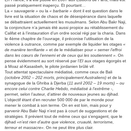
passé pratiquement inaperçu. Et pourtant…
La
« sauvagerie »
ou la
« barbarie »
dont il est question dans le
livre est la situation de chaos et de désespérance dans laquelle
se débattraient actuellement les musulmans. Selon Abu Bakr Naji,
la conjoncture n’a jamais été aussi propice au rétablissement du
Califat et à l’instauration d’un ordre social régi par la charia. Dans
le 4ème chapitre de l’ouvrage, il préconise l’utilisation de la
violence à outrance, comme par exemple de liquider les otages
«
de manière terrifiante »
et de le médiatiser pour
« semer l’effroi
dans les cœurs de l’ennemi et de ceux qui les soutiennent »
. On
pense évidemment au sort réservé par l’
EI
aux otages égorgés et
à Moaz al-Kasasbeh, le pilote jordanien brûlé vif.
Tout attentat spectaculaire médiatisé, comme ceux de Bali
(octobre 2002 – 202 morts, principalement Australiens)
et de la
synagogue de la Ghriba à Djerba (
11 avril 2002 – 19 morts)
–
ou
encore celui contre Charlie Hebdo, médiatisé à l’extrême -,
permet, selon l’auteur, d’attirer de nouveaux jeunes au djihad.
L’objectif étant d’en recruter 500 000 de par le monde pour
mener le combat à son terme. On en est loin, mais pour y
parvenir Abu Bakr Naji n’est pas à court de suggestions et de
stratégies. Il prévient tout de même ceux qui s’engagent, que le
djihad
«n’est rien d’autre que violence, cruauté, terrorisme,
terreur et massacre»
. On ne peut être plus clair.