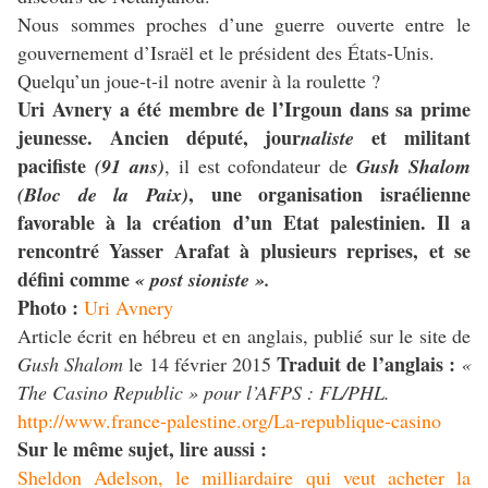
Nous sommes proches d’une guerre ouverte entre le
gouvernement d’Israël et le président des États-Unis.
Quelqu’un joue-t-il notre avenir à la roulette ?
Uri Avnery
a été membre de l’Irgoun dans sa prime
jeunesse. Ancien député, jo
ur
e
t militant
naliste
pa
cifiste
(91 ans)
, il est cofondateur de
Gush Shalom
, une organisation israélienne
(Bloc de la Paix)
favorable à la création d’un Etat palestinien. Il a
rencontré Yasser Arafat à plusieurs reprises, et se
défini comme
« post sioniste ».
Photo :
Uri Avnery
Article écrit en hébreu et en anglais, publié sur le site de
Traduit de l’anglais :
Gush Shalom
le 14 février 2015
«
The Casino Republic » pour l’AFPS : FL/PHL.
http://www.france-palestine.org/La-republique-casino
Sur le même sujet, lire aussi :
Sheldon Adelson, le milliardaire qui veut acheter la