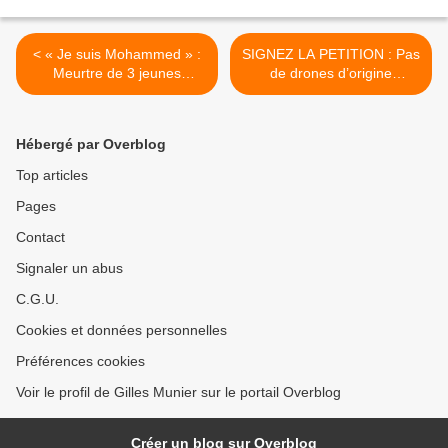
< « Je suis Mohammed » :
SIGNEZ LA PETITION : Pas
Meurtre de 3 jeunes
de drones d’origine
musulmans à Chapel Hill
israélienne pour l’armée de
terre française ! >
Hébergé par Overblog
Top articles
Pages
Contact
Signaler un abus
C.G.U.
Cookies et données personnelles
Préférences cookies
Voir le profil de Gilles Munier sur le portail Overblog
Créer un blog sur Overblog