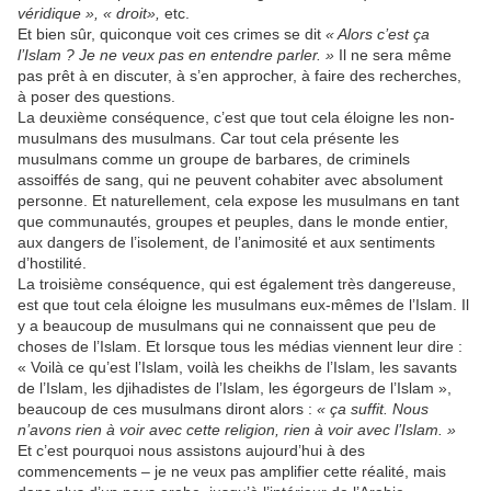
véridique », « droit»,
etc.
Et bien sûr, quiconque voit ces crimes se dit
« Alors c’est ça
l’Islam ? Je ne veux pas en entendre parler. »
Il ne sera même
pas prêt à en discuter, à s’en approcher, à faire des recherches,
à poser des questions.
La deuxième conséquence, c’est que tout cela éloigne les non-
musulmans des musulmans. Car tout cela présente les
musulmans comme un groupe de barbares, de criminels
assoiffés de sang, qui ne peuvent cohabiter avec absolument
personne. Et naturellement, cela expose les musulmans en tant
que communautés, groupes et peuples, dans le monde entier,
aux dangers de l’isolement, de l’animosité et aux sentiments
d’hostilité.
La troisième conséquence, qui est également très dangereuse,
est que tout cela éloigne les musulmans eux-mêmes de l’Islam. Il
y a beaucoup de musulmans qui ne connaissent que peu de
choses de l’Islam. Et lorsque tous les médias viennent leur dire :
« Voilà ce qu’est l’Islam, voilà les cheikhs de l’Islam, les savants
de l’Islam, les djihadistes de l’Islam, les égorgeurs de l’Islam »,
beaucoup de ces musulmans diront alors :
« ça suffit. Nous
n’avons rien à voir avec cette religion, rien à voir avec l’Islam. »
Et c’est pourquoi nous assistons aujourd’hui à des
commencements – je ne veux pas amplifier cette réalité, mais