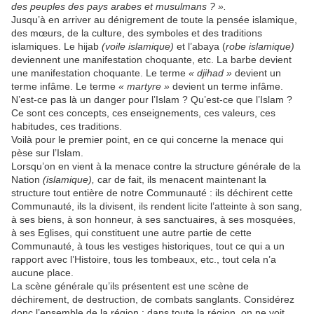
des peuples des pays arabes et musulmans ? ».
Jusqu’à en arriver au dénigrement de toute la pensée islamique,
des mœurs, de la culture, des symboles et des traditions
islamiques. Le hijab
(voile islamique)
et l’abaya (
robe islamique)
deviennent une manifestation choquante, etc. La barbe devient
une manifestation choquante. Le terme
« djihad »
devient un
terme infâme. Le terme
« martyre »
devient un terme infâme.
N’est-ce pas là un danger pour l’Islam ? Qu’est-ce que l’Islam ?
Ce sont ces concepts, ces enseignements, ces valeurs, ces
habitudes, ces traditions.
Voilà pour le premier point, en ce qui concerne la menace qui
pèse sur l’Islam.
Lorsqu’on en vient à la menace contre la structure générale de la
Nation
(islamique),
car de fait, ils menacent maintenant la
structure tout entière de notre Communauté : ils déchirent cette
Communauté, ils la divisent, ils rendent licite l’atteinte à son sang,
à ses biens, à son honneur, à ses sanctuaires, à ses mosquées,
à ses Eglises, qui constituent une autre partie de cette
Communauté, à tous les vestiges historiques, tout ce qui a un
rapport avec l’Histoire, tous les tombeaux, etc., tout cela n’a
aucune place.
La scène générale qu’ils présentent est une scène de
déchirement, de destruction, de combats sanglants. Considérez
donc l’ensemble de la région : dans toute la région, on ne voit