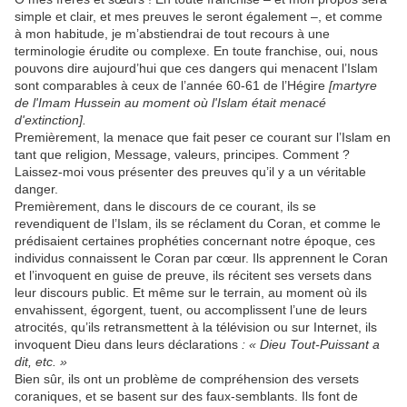
simple et clair, et mes preuves le seront également –, et comme
à mon habitude, je m’abstiendrai de tout recours à une
terminologie érudite ou complexe. En toute franchise, oui, nous
pouvons dire aujourd’hui que ces dangers qui menacent l’Islam
sont comparables à ceux de l’année 60-61 de l’Hégire
[martyre
de l'Imam Hussein au moment où l'Islam était menacé
d'extinction].
Premièrement, la menace que fait peser ce courant sur l’Islam en
tant que religion, Message, valeurs, principes. Comment ?
Laissez-moi vous présenter des preuves qu’il y a un véritable
danger.
Premièrement, dans le discours de ce courant, ils se
revendiquent de l’Islam, ils se réclament du Coran, et comme le
prédisaient certaines prophéties concernant notre époque, ces
individus connaissent le Coran par cœur. Ils apprennent le Coran
et l’invoquent en guise de preuve, ils récitent ses versets dans
leur discours public. Et même sur le terrain, au moment où ils
envahissent, égorgent, tuent, ou accomplissent l’une de leurs
atrocités, qu’ils retransmettent à la télévision ou sur Internet, ils
invoquent Dieu dans leurs déclarations
: « Dieu Tout-Puissant a
dit, etc. »
Bien sûr, ils ont un problème de compréhension des versets
coraniques, et se basent sur des faux-semblants. Ils font de