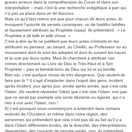
graves erreurs dans la compréhension du Coran et dans son
interprétation – mais c’est là une recherche exégétique à part qui
n’a pas sa place dans un tel discours.
Mais ce qu’il faut retenir est que pour chacun de leurs actes, ils
invoquent l’autorité de versets coraniques, ou de hadiths falsifiés
et faussement attribués au Prophète
(saas).
Ils prétendent :
« Le
Prophète a dit telle et telle chose. »
C’est-à-dire qu’ils ne justifient pas leurs actes criminels en les
attribuant au penseur, au savant, au Cheikh, au Professeur ou au
mouvement dont ils sont les adeptes et dont ils suivent les traces
et la voie par leurs actes. Mais ils cherchent à attribuer ces
crimes directement au Livre de Dieu le Très-Haut et à Son
Prophète – paix et bénédictions de Dieu sur lui et sa famille.
Bien sûr, c’est quelque chose de très dangereux. Que veulent-ils
faire par-là ? Il s’agit d’implanter dans l’esprit des gens, incident
après incident, jour après jour, année après année, que c’est cela
l’Islam.
(Ils veulent répandre l’idée)
que c’est cela l’Islam, non pas
que ce serait par exemple une secte déviante ou égarée, qui n’a
rien à voir avec l’Islam, non !
Et c’est pourquoi nous commençons à entendre dans certains
endroits de l’Occident, et même dans notre région, des
personnes qui prétendent que cela n’est pas dû au fait qu’il y a
dans l’Islam différentes écoles, de la diversité, des interprétations
divergentes, des courants de pensée variés, non, ils prétendent