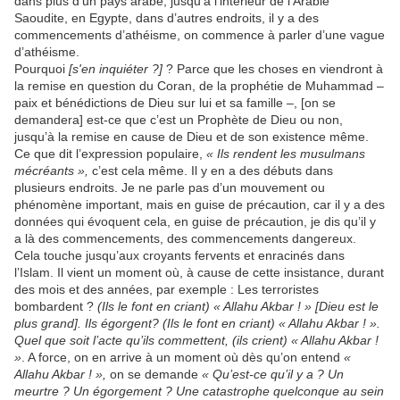
dans plus d’un pays arabe, jusqu’à l’intérieur de l’Arabie
Saoudite, en Egypte, dans d’autres endroits, il y a des
commencements d’athéisme, on commence à parler d’une vague
d’athéisme.
Pourquoi
[s'en inquiéter ?]
? Parce que les choses en viendront à
la remise en question du Coran, de la prophétie de Muhammad –
paix et bénédictions de Dieu sur lui et sa famille –, [on se
demandera] est-ce que c’est un Prophète de Dieu ou non,
jusqu’à la remise en cause de Dieu et de son existence même.
Ce que dit l’expression populaire,
« Ils rendent les musulmans
mécréants »,
c’est cela même. Il y en a des débuts dans
plusieurs endroits. Je ne parle pas d’un mouvement ou
phénomène important, mais en guise de précaution, car il y a des
données qui évoquent cela, en guise de précaution, je dis qu’il y
a là des commencements, des commencements dangereux.
Cela touche jusqu’aux croyants fervents et enracinés dans
l’Islam. Il vient un moment où, à cause de cette insistance, durant
des mois et des années, par exemple : Les terroristes
bombardent ?
(Ils le font en criant) « Allahu Akbar ! » [Dieu est le
plus grand]. Ils égorgent? (Ils le font en criant) « Allahu Akbar ! ».
Quel que soit l’acte qu’ils commettent, (ils crient) « Allahu Akbar !
»
. A force, on en arrive à un moment où dès qu’on entend
«
Allahu Akbar ! »,
on se demande
« Qu’est-ce qu’il y a ? Un
meurtre ? Un égorgement ? Une catastrophe quelconque au sein