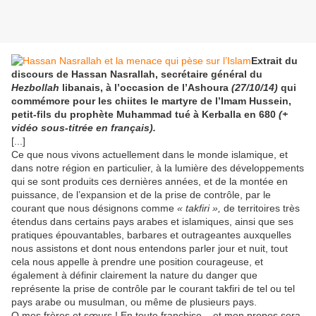
Extrait du
discours de Hassan Nasrallah, secrétaire général du
Hezbollah
libanais, à l’occasion de l’Ashoura
(27/10/14)
qui
commémore pour les chiites le martyre de l’Imam Hussein,
petit-fils du prophète Muhammad tué à Kerballa en 680
(+
vidéo sous-titrée en français).
[...]
Ce que nous vivons actuellement dans le monde islamique, et
dans notre région en particulier, à la lumière des développements
qui se sont produits ces dernières années, et de la montée en
puissance, de l’expansion et de la prise de contrôle, par le
courant que nous désignons comme
« takfiri »,
de territoires très
étendus dans certains pays arabes et islamiques, ainsi que ses
pratiques épouvantables, barbares et outrageantes auxquelles
nous assistons et dont nous entendons parler jour et nuit, tout
cela nous appelle à prendre une position courageuse, et
également à définir clairement la nature du danger que
représente la prise de contrôle par le courant takfiri de tel ou tel
pays arabe ou musulman, ou même de plusieurs pays.
O mes frères et sœurs ! En toute franchise – et mon propos sera