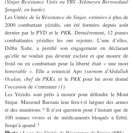
(Sinjar Resistance Units ou YBS -Yekineyen Berxwedanê
Şengalê, en kurde).
Les Unité
s de la Résistance du Sinjar, estimées à
plus de
2000 combattant yézidis, ont été formées depuis août
dernier par le PYD et le
PK
K. Dern
ière
ment, 12 jeunes
combattantes yézidies les ont rejoints. L’une d’elles,
Dılfin Xıdır, a justifié son engagement en déclarant
qu’elle ne voulait pas devenir esclave et que mourir de
froid ou en combattant pour la liberté était « une mor
t
honorable ».
Elle a remercié Apo
(surnom d’Abdullah
Ocalan, chef du PKK),
et le
PKK
pour lui avoir donné
l’occasion de s’entrainer
(1).
Les Yézidis sont prêts à mourir pour défendre le Mont
Sinjar. Massoud Barzani leur fera-t-il larguer des armes
et des munitions ? Il n’est question pour l’instant que de
100 tonnes vivres et de médicaments bloqués à Erbil.
Jusqu’à quand ?
Photo :
Logo des Unités de Résistance du Sinjar
(YBS)