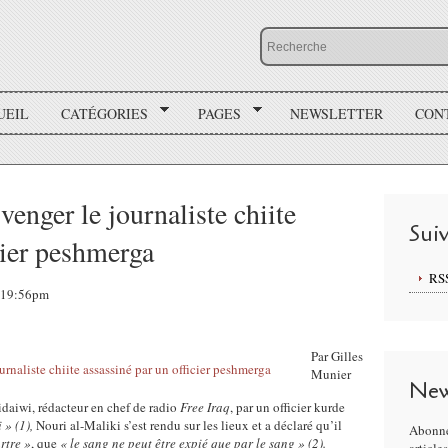
UEIL
CATÉGORIES
PAGES
NEWSLETTER
CON
venger le journaliste chiite
Sui
cier peshmerga
RS
, 19:56pm
Par Gilles
Munier
New
aiwi, rédacteur en chef de radio
Free Iraq
, par un officier kurde
 » (1),
Nouri al-Maliki s’est rendu sur les lieux et a déclaré qu’il
Abonne
rtre »
, que
« le sang ne peut être expié que par le sang » (2).