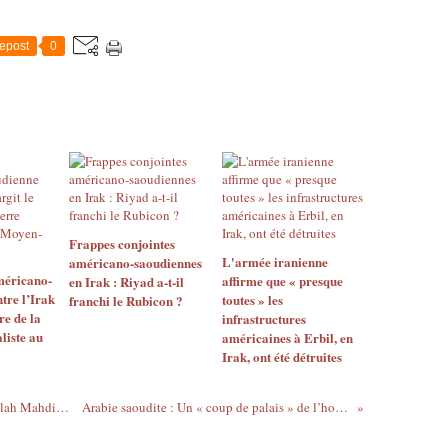
epost
0
Frappes conjointes
L'armée iranienne
américano-saoudiennes
méricano-
affirme que « presque
en Irak : Riyad a-t-il
tre l’Irak
toutes » les
franchi le Rubicon ?
re de la
infrastructures
liste au
américaines à Erbil, en
Irak, ont été détruites
Le temps presse pour Osama Jamal Abdallah Mahdi qui risque la potence en Irak
Arabie saoudite : Un « coup de palais » de l’homme-lige du roi Abdallah ?