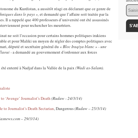
article
Email
tonome du Kurdistan, a aussitôt réagi en déclarant que ce genre de
thniques dans le pays »,
et demandé que l’affaire soit traitée par la
es. Il a rappelé que 400 professeurs d’université ont été assassinés
interviennent pour rechercher les meurtriers.
sinat ne soit l’occasion pour certains hommes politiques irakiens
mble et pour Maliki un moyen de régler des comptes politiques avec
ri, député et secrétaire général du «
Bloc Iraqiya blanc » - une
llaoui -
a demandé au gouvernement d’ordonner aux forces
té enterré à Nadjaf dans la Vallée de la paix
(Wadi as-Salam).
naliste
 to ‘Avenge’ Journalist’s Death
(Rudaw - 24/3/14)
e to Journalist’s Death Sectarian
, Dangerous
(Rudaw – 25/3/14)
Basnews.com – 29/3/14)