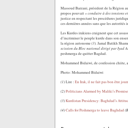
Massoud Barzani, président de la Région au
propos pouvait
« conduire à des tensions e
justice en respectant les procédures juridiqu
ces dernières années sans que les autorités 
Les Kurdes irakiens craignent que cet assas
d’incriminer le peuple kurde dans son ense
la région autonome
(3).
Jamal Batikh Shamma
scission du Bloc national dirigé par Iyad A
peshmerga de quitter Bagdad.
Mohammed Bidaiwi, de confession chiite, a é
Photo: Mohammed Bidaiwi
(1)
Lire :
En Irak, il ne fait pas bon être jour
(2)
Politicians Alarmed by Maliki’s Promise
(3)
Kurdistan Presidency: Baghdad’s Attitud
(4)
Calls for Peshmerga to leave Baghdad
(