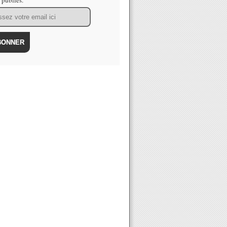
s publiés.