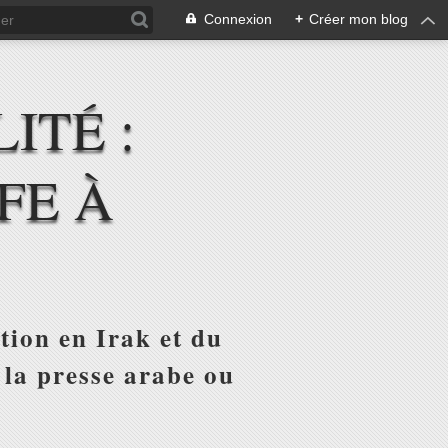
Connexion
+
Créer mon blog
ITÉ :
FE À
tion en Irak et du
 la presse arabe ou